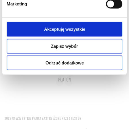
Marketing
O NAS
OFERTA ONLINE
PRODUCENCI
BLOG
Akceptuję wszystkie
PRZEWODNIK
SŁOWNIK
Zapisz wybór
In vino veritas - W winie prawda
Odrzuć dodatkowe
Platon
2026 © WSZYSTKIE PRAWA ZASTRZEŻONE PRZEZ FESTUS