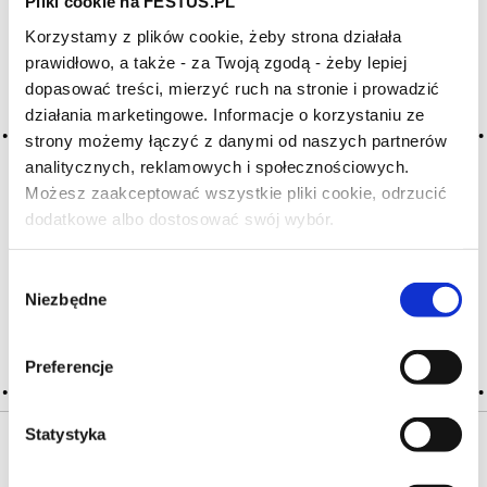
Pliki cookie na FESTUS.PL
Korzystamy z plików cookie, żeby strona działała
Archiwum wpisów tagu:
prawidłowo, a także - za Twoją zgodą - żeby lepiej
réhoboam
dopasować treści, mierzyć ruch na stronie i prowadzić
działania marketingowe. Informacje o korzystaniu ze
strony możemy łączyć z danymi od naszych partnerów
analitycznych, reklamowych i społecznościowych.
2016-05-10
rehoboam
Możesz zaakceptować wszystkie pliki cookie, odrzucić
dodatkowe albo dostosować swój wybór.
Czy masz ukończone 18 lat?
butelka o pojemności 4,5 l (6 butelek standardowych);
pośrednia między podwójnym magnum (4 butelki) a buteką
matuzalem (8 butelek); imperial; butelki szampańskie
Wybór
Niezbędne
zgody
CZYTAJ WIĘCEJ
Preferencje
Statystyka