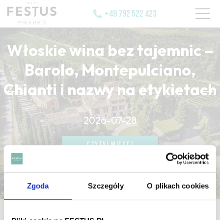
+48 792 522 423
Włoskie wina bez tajemnic –
Barolo, Montepulciano,
Chianti i nazwy na etykietach
CZYTAJ WIĘCEJ
2026-07-28
CZYTAJ WIĘCEJ
CZYTAJ WIĘCEJ
Zgoda
Szczegóły
O plikach cookies
strona główna
/
réhoboam