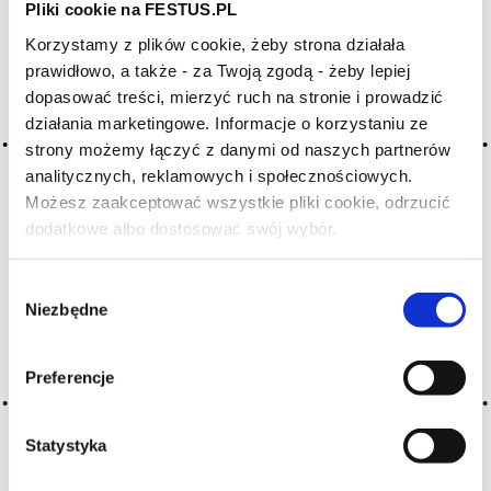
Pliki cookie na FESTUS.PL
Korzystamy z plików cookie, żeby strona działała
Archiwum wpisów tagu: reflet
prawidłowo, a także - za Twoją zgodą - żeby lepiej
dopasować treści, mierzyć ruch na stronie i prowadzić
działania marketingowe. Informacje o korzystaniu ze
2016-05-10
strony możemy łączyć z danymi od naszych partnerów
refleks
analitycznych, reklamowych i społecznościowych.
migotanie wywołane przez światło na powierzchni wina,
Możesz zaakceptować wszystkie pliki cookie, odrzucić
odblask, odbicie światła na powierzchni świadczące o tym,
dodatkowe albo dostosować swój wybór.
Czy masz ukończone 18 lat?
że wino jest przejrzyste, przezroczyste, błyszczące,
transparentne, czyste, połyskliwe
Wybór
CZYTAJ WIĘCEJ
Niezbędne
zgody
Preferencje
Statystyka