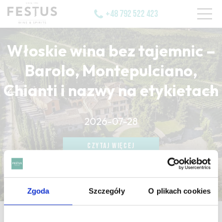
+48 792 522 423
Włoskie wina bez tajemnic –
Barolo, Montepulciano,
Chianti i nazwy na etykietach
CZYTAJ WIĘCEJ
2026-07-28
CZYTAJ WIĘCEJ
CZYTAJ WIĘCEJ
Zgoda
Szczegóły
O plikach cookies
strona główna
/
reflet