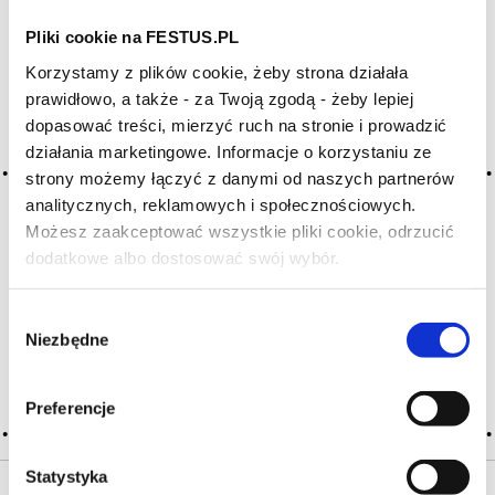
Pliki cookie na FESTUS.PL
Archiwum wpisów tagu:
Korzystamy z plików cookie, żeby strona działała
pyrazines
prawidłowo, a także - za Twoją zgodą - żeby lepiej
dopasować treści, mierzyć ruch na stronie i prowadzić
działania marketingowe. Informacje o korzystaniu ze
2016-05-10
strony możemy łączyć z danymi od naszych partnerów
pirazyny
analitycznych, reklamowych i społecznościowych.
Możesz zaakceptować wszystkie pliki cookie, odrzucić
jedne z najważniejszych związków aromatycznych
występujących w winie; są odpowiedzialne za zapachy
dodatkowe albo dostosować swój wybór.
Czy masz ukończone 18 lat?
zielonych liści, trawy, słodkiej papryki, zielonego groszku,
szparagów, ale także aromatu czekolady, kawy, kakao,
Wybór
palonych orzechów, a nawet surowych ziemniaków
Niezbędne
zgody
CZYTAJ WIĘCEJ
Preferencje
Statystyka