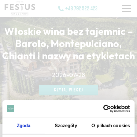
+48 792 522 423
Włoskie wina bez tajemnic –
Barolo, Montepulciano,
Chianti i nazwy na etykietach
CZYTAJ WIĘCEJ
2026-07-28
CZYTAJ WIĘCEJ
CZYTAJ WIĘCEJ
Zgoda
Szczegóły
O plikach cookies
strona główna
/
pyrazines