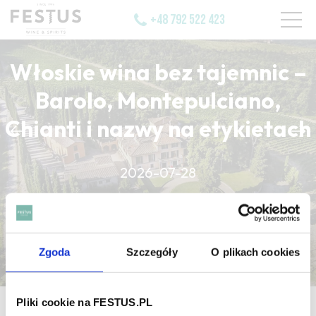
+48 792 522 423
Włoskie wina bez tajemnic –
Barolo, Montepulciano,
Chianti i nazwy na etykietach
CZYTAJ WIĘCEJ
2026-07-28
CZYTAJ WIĘCEJ
CZYTAJ WIĘCEJ
Zgoda
Szczegóły
O plikach cookies
Pliki cookie na FESTUS.PL
strona główna
/
poudre