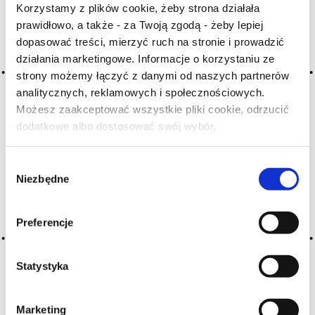
Korzystamy z plików cookie, żeby strona działała
prawidłowo, a także - za Twoją zgodą - żeby lepiej
Archiwum wpisów tagu: poudre
dopasować treści, mierzyć ruch na stronie i prowadzić
działania marketingowe. Informacje o korzystaniu ze
strony możemy łączyć z danymi od naszych partnerów
2016-05-10
analitycznych, reklamowych i społecznościowych.
proch strzelniczy
Możesz zaakceptować wszystkie pliki cookie, odrzucić
dodatkowe albo dostosować swój wybór.
aromat empireumatyczny; krzemienne
Czy masz ukończone 18 lat?
CZYTAJ WIĘCEJ
Wybór
Niezbędne
zgody
Preferencje
Statystyka
Marketing