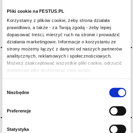
Pliki cookie na FESTUS.PL
Archiwum wpisów tagu:
Korzystamy z plików cookie, żeby strona działała
pistachio nut
prawidłowo, a także - za Twoją zgodą - żeby lepiej
dopasować treści, mierzyć ruch na stronie i prowadzić
działania marketingowe. Informacje o korzystaniu ze
2016-05-10
strony możemy łączyć z danymi od naszych partnerów
pistacja
analitycznych, reklamowych i społecznościowych.
Możesz zaakceptować wszystkie pliki cookie, odrzucić
zapach podobny do gorzkich migdałów, ale bardziej
subtelny, delikatny, występujący w niektórych czerwonych
dodatkowe albo dostosować swój wybór.
Czy masz ukończone 18 lat?
winach o delikatnych niuansach aromatycznych; aromaty
owocowe
Wybór
Niezbędne
CZYTAJ WIĘCEJ
zgody
Preferencje
Statystyka