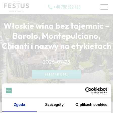
+48 792 522 423
Włoskie wina bez tajemnic –
Barolo, Montepulciano,
Chianti i nazwy na etykietach
CZYTAJ WIĘCEJ
2026-07-28
CZYTAJ WIĘCEJ
CZYTAJ WIĘCEJ
Zgoda
Szczegóły
O plikach cookies
strona główna
/
pistachio nut