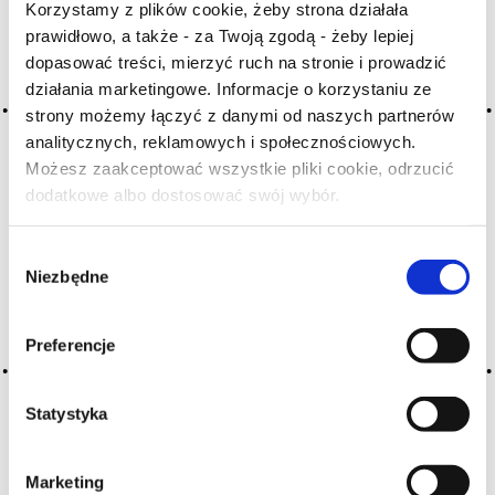
Korzystamy z plików cookie, żeby strona działała
prawidłowo, a także - za Twoją zgodą - żeby lepiej
Archiwum wpisów tagu: pinard
dopasować treści, mierzyć ruch na stronie i prowadzić
działania marketingowe. Informacje o korzystaniu ze
strony możemy łączyć z danymi od naszych partnerów
2016-05-10
analitycznych, reklamowych i społecznościowych.
sikacz
Możesz zaakceptować wszystkie pliki cookie, odrzucić
dodatkowe albo dostosować swój wybór.
Czy masz ukończone 18 lat?
slangowe określenie wina pospolitego niskiej jakości; dawniej
produkowano je, fermentując wytłoczyny z wodą; bełt
Wybór
CZYTAJ WIĘCEJ
Niezbędne
zgody
Preferencje
Statystyka
Marketing