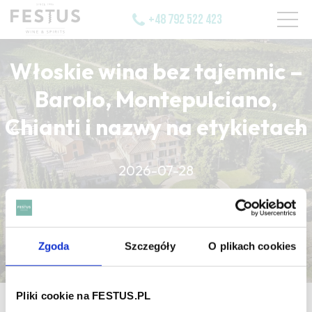
+48 792 522 423
Włoskie wina bez tajemnic –
Barolo, Montepulciano,
Chianti i nazwy na etykietach
CZYTAJ WIĘCEJ
2026-07-28
CZYTAJ WIĘCEJ
CZYTAJ WIĘCEJ
Zgoda
Szczegóły
O plikach cookies
Pliki cookie na FESTUS.PL
strona główna
/
pinard