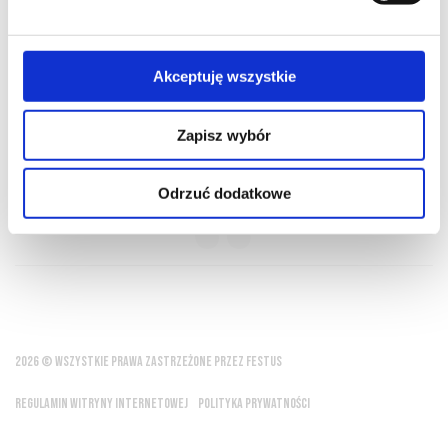
O NAS
OFERTA ONLINE
PRODUCENCI
BLOG
PRZEWODNIK
SŁOWNIK
Akceptuję wszystkie
Zapisz wybór
Wino czyni cuda.
Odrzuć dodatkowe
Horacy
2026 © WSZYSTKIE PRAWA ZASTRZEŻONE PRZEZ FESTUS
REGULAMIN WITRYNY INTERNETOWEJ
POLITYKA PRYWATNOŚCI