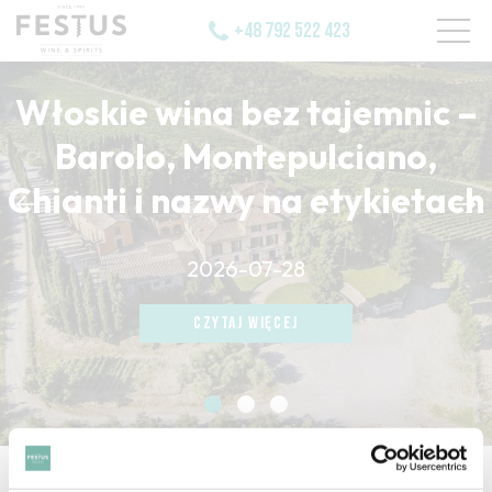
+48 792 522 423
Włoskie wina bez tajemnic –
Barolo, Montepulciano,
Chianti i nazwy na etykietach
CZYTAJ WIĘCEJ
2026-07-28
CZYTAJ WIĘCEJ
CZYTAJ WIĘCEJ
strona główna
/
pin