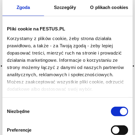
Zgoda
Szczegóły
O plikach cookies
Archiwum wpisów tagu: pin
Pliki cookie na FESTUS.PL
2016-05-10
Korzystamy z plików cookie, żeby strona działała
sosna
prawidłowo, a także - za Twoją zgodą - żeby lepiej
dopasować treści, mierzyć ruch na stronie i prowadzić
CZYTAJ WIĘCEJ
działania marketingowe. Informacje o korzystaniu ze
strony możemy łączyć z danymi od naszych partnerów
analitycznych, reklamowych i społecznościowych.
2016-05-10
Możesz zaakceptować wszystkie pliki cookie, odrzucić
pinia
dodatkowe albo dostosować swój wybór.
Czy masz ukończone 18 lat?
syn. wina żywicznego, czyli zawierającego żywicę;
specyficzny, trzeciorzędny niuans aromatyczny
Wybór
przypominający żywicę pinii, obecny w niektórych winach
Niezbędne
zgody
białych i czerwonych; aromat dosyć surowy, ale elegancki,
występujący często w winach czerwonych z piaszczystych
winnic, szczególnie w Médoc … Więcej pinia →
Preferencje