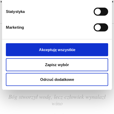
CZYTAJ WIĘCEJ
Statystyka
Marketing
Akceptuję wszystkie
O NAS
OFERTA ONLINE
PRODUCENCI
BLOG
Zapisz wybór
PRZEWODNIK
SŁOWNIK
Odrzuć dodatkowe
Bóg stworzył wodę, lecz człowiek wynalazł
wino