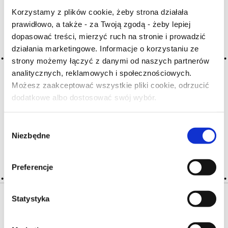
Korzystamy z plików cookie, żeby strona działała
prawidłowo, a także - za Twoją zgodą - żeby lepiej
Archiwum wpisów tagu: petits
dopasować treści, mierzyć ruch na stronie i prowadzić
pois
działania marketingowe. Informacje o korzystaniu ze
strony możemy łączyć z danymi od naszych partnerów
analitycznych, reklamowych i społecznościowych.
2016-05-10
Możesz zaakceptować wszystkie pliki cookie, odrzucić
zielony groszek
dodatkowe albo dostosować swój wybór.
Czy masz ukończone 18 lat?
specyficzny, zwykle przyjemny niuans aromatyczny
i smakowy występujący w niektórych winach białych
Wybór
Niezbędne
zgody
CZYTAJ WIĘCEJ
Preferencje
Statystyka