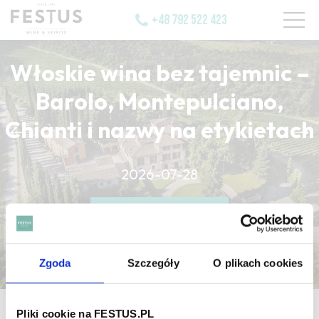
+48 792 522 423
Włoskie wina bez tajemnic –
Barolo, Montepulciano,
Chianti i nazwy na etykietach
CZYTAJ WIĘCEJ
2026-07-28
CZYTAJ WIĘCEJ
CZYTAJ WIĘCEJ
Zgoda
Szczegóły
O plikach cookies
strona główna
/
petits pois
Pliki cookie na FESTUS.PL