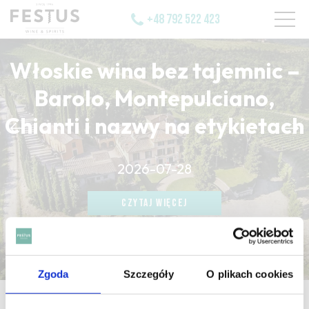
+48 792 522 423
Włoskie wina bez tajemnic –
Barolo, Montepulciano,
Chianti i nazwy na etykietach
CZYTAJ WIĘCEJ
2026-07-28
CZYTAJ WIĘCEJ
CZYTAJ WIĘCEJ
Zgoda
Szczegóły
O plikach cookies
strona główna
/
persistance