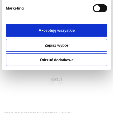
Marketing
O NAS
OFERTA ONLINE
PRODUCENCI
BLOG
Akceptuję wszystkie
PRZEWODNIK
SŁOWNIK
Zapisz wybór
Odrzuć dodatkowe
Wino oświetla zacienione zakamarki duszy
Horacy