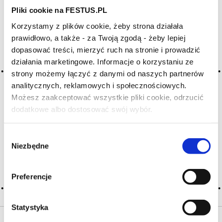
Pliki cookie na FESTUS.PL
Archiwum wpisów tagu:
Korzystamy z plików cookie, żeby strona działała
prawidłowo, a także - za Twoją zgodą - żeby lepiej
persistance
dopasować treści, mierzyć ruch na stronie i prowadzić
działania marketingowe. Informacje o korzystaniu ze
strony możemy łączyć z danymi od naszych partnerów
2016-05-10
analitycznych, reklamowych i społecznościowych.
trwałość, trwałe
Możesz zaakceptować wszystkie pliki cookie, odrzucić
czas odczuwania wrażeń (np. aromatu, smaku, posmaku),
dodatkowe albo dostosować swój wybór.
Czy masz ukończone 18 lat?
długość aromatów i smaków na podniebieniu po wypiciu lub
wypluciu wina (jeśli tylko się degustuje); t. wyraża się
w caudalie; czerwone wina cechują się mniejszą trwałością
Wybór
niż białe; wielkie … Więcej trwałość, trwałe →
Niezbędne
zgody
CZYTAJ WIĘCEJ
Preferencje
Statystyka