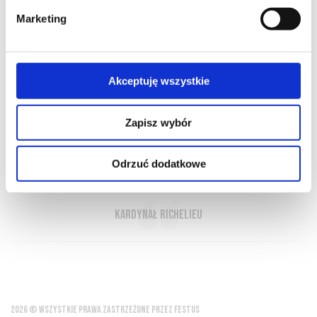
Marketing
O NAS
OFERTA ONLINE
PRODUCENCI
BLOG
Akceptuję wszystkie
PRZEWODNIK
SŁOWNIK
Zapisz wybór
Gdyby Bóg zabronił picia, uczyniłby wino
Odrzuć dodatkowe
tak dobrym?
Kardynał Richelieu
2026 © WSZYSTKIE PRAWA ZASTRZEŻONE PRZEZ FESTUS