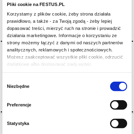
Pliki cookie na FESTUS.PL
Korzystamy z plików cookie, żeby strona działała
Archiwum wpisów tagu: pearl
prawidłowo, a także - za Twoją zgodą - żeby lepiej
wine
dopasować treści, mierzyć ruch na stronie i prowadzić
działania marketingowe. Informacje o korzystaniu ze
strony możemy łączyć z danymi od naszych partnerów
2016-05-10
analitycznych, reklamowych i społecznościowych.
vin pétillant
Możesz zaakceptować wszystkie pliki cookie, odrzucić
(fr.) wino lekko musujące, z drobnymi pęcherzykami gazu,
dodatkowe albo dostosować swój wybór.
Czy masz ukończone 18 lat?
o ciśnieniu w butelce nieprzekraczającym 2 atm, o zawartości
minimum 7% alkoholu; pétillant
Wybór
Niezbędne
zgody
CZYTAJ WIĘCEJ
Preferencje
Statystyka