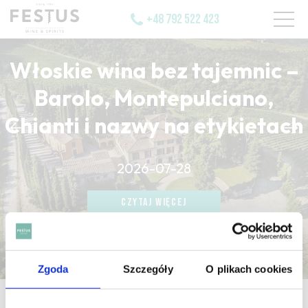
+48 792 522 423
Włoskie wina bez tajemnic –
Barolo, Montepulciano,
Chianti i nazwy na etykietach
CZYTAJ WIĘCEJ
2026-07-28
CZYTAJ WIĘCEJ
CZYTAJ WIĘCEJ
Zgoda
Szczegóły
O plikach cookies
strona główna
/
pearl wine