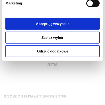
Marketing
O NAS
OFERTA ONLINE
PRODUCENCI
BLOG
Akceptuję wszystkie
PRZEWODNIK
SŁOWNIK
Zapisz wybór
In vino veritas - W winie prawda
Odrzuć dodatkowe
Platon
2026 © WSZYSTKIE PRAWA ZASTRZEŻONE PRZEZ FESTUS