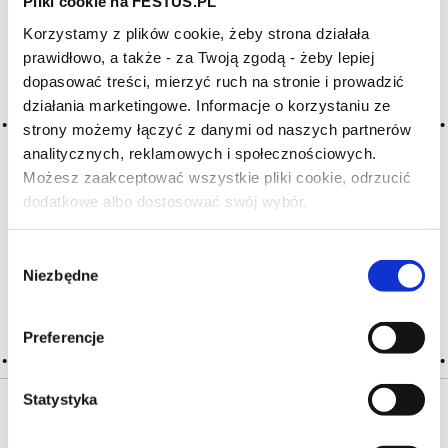
Pliki cookie na FESTUS.PL
Korzystamy z plików cookie, żeby strona działała
Archiwum wpisów tagu: pate
prawidłowo, a także - za Twoją zgodą - żeby lepiej
d'amandes
dopasować treści, mierzyć ruch na stronie i prowadzić
działania marketingowe. Informacje o korzystaniu ze
strony możemy łączyć z danymi od naszych partnerów
analitycznych, reklamowych i społecznościowych.
2016-05-10
marcepan
Możesz zaakceptować wszystkie pliki cookie, odrzucić
dodatkowe albo dostosować swój wybór.
Czy masz ukończone 18 lat?
aromat i smak czasami występujący w młodych szampanach
i chenin blanc; pojawia się także w wielu innych białych
winach; aromaty trzeciorzędne; bukiet
Wybór
Niezbędne
zgody
CZYTAJ WIĘCEJ
Preferencje
Statystyka