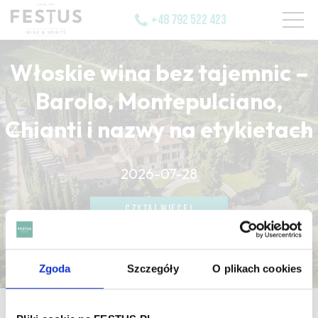
+48 792 522 423
Włoskie wina bez tajemnic –
Barolo, Montepulciano,
Chianti i nazwy na etykietach
CZYTAJ WIĘCEJ
2026-07-28
CZYTAJ WIĘCEJ
CZYTAJ WIĘCEJ
Zgoda
Szczegóły
O plikach cookies
strona główna
/
pate d'amandes