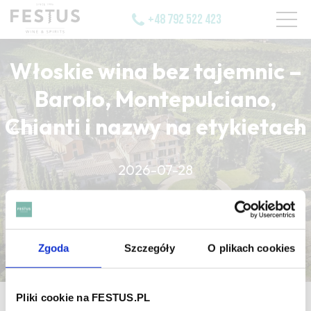
+48 792 522 423
Włoskie wina bez tajemnic –
Barolo, Montepulciano,
Chianti i nazwy na etykietach
CZYTAJ WIĘCEJ
2026-07-28
CZYTAJ WIĘCEJ
CZYTAJ WIĘCEJ
Zgoda
Szczegóły
O plikach cookies
Pliki cookie na FESTUS.PL
strona główna
/
oxidé