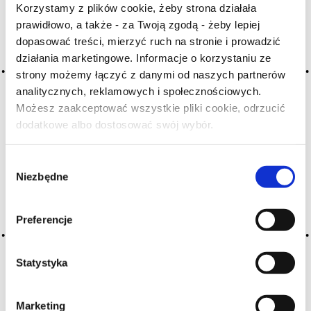
Korzystamy z plików cookie, żeby strona działała
prawidłowo, a także - za Twoją zgodą - żeby lepiej
Archiwum wpisów tagu: oxidé
dopasować treści, mierzyć ruch na stronie i prowadzić
działania marketingowe. Informacje o korzystaniu ze
strony możemy łączyć z danymi od naszych partnerów
2016-05-10
analitycznych, reklamowych i społecznościowych.
oksydacja
Możesz zaakceptować wszystkie pliki cookie, odrzucić
dodatkowe albo dostosować swój wybór.
utlenianie
Czy masz ukończone 18 lat?
CZYTAJ WIĘCEJ
Wybór
Niezbędne
zgody
Preferencje
Statystyka
Marketing