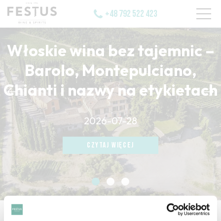
+48 792 522 423
Włoskie wina bez tajemnic –
Barolo, Montepulciano,
Chianti i nazwy na etykietach
CZYTAJ WIĘCEJ
2026-07-28
CZYTAJ WIĘCEJ
CZYTAJ WIĘCEJ
strona główna
/
ouvert