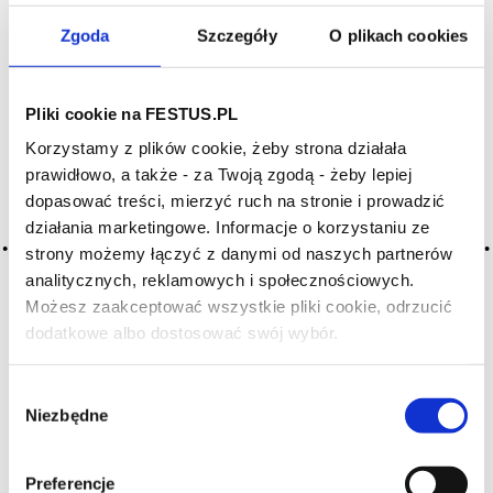
Zgoda
Szczegóły
O plikach cookies
Archiwum wpisów tagu: ouvert
Pliki cookie na FESTUS.PL
2016-05-10
Korzystamy z plików cookie, żeby strona działała
otwarte
prawidłowo, a także - za Twoją zgodą - żeby lepiej
wino ujawniające pełnię swego charakteru, rozkwitłe;
dopasować treści, mierzyć ruch na stronie i prowadzić
w odniesieniu do zapachu – o właściwym, harmonijnym
działania marketingowe. Informacje o korzystaniu ze
aromacie; oznacza także wino przystępne, o owocowych
strony możemy łączyć z danymi od naszych partnerów
aromatach, gotowe do picia; nie należy wina o. utożsamiać
analitycznych, reklamowych i społecznościowych.
z jego apogeum; szczere; zwarte; zamknięte; bezpośrednie
Możesz zaakceptować wszystkie pliki cookie, odrzucić
CZYTAJ WIĘCEJ
dodatkowe albo dostosować swój wybór.
Czy masz ukończone 18 lat?
Wybór
2016-05-10
Niezbędne
zgody
ekspansywne
in. otwarte
Preferencje