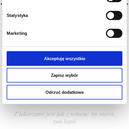
CZYTAJ WIĘCEJ
Statystyka
Marketing
Akceptuję wszystkie
O NAS
OFERTA ONLINE
PRODUCENCI
BLOG
Zapisz wybór
PRZEWODNIK
SŁOWNIK
Odrzuć dodatkowe
Z lekarzami jest jak z winem: im starsi,
tym lepsi