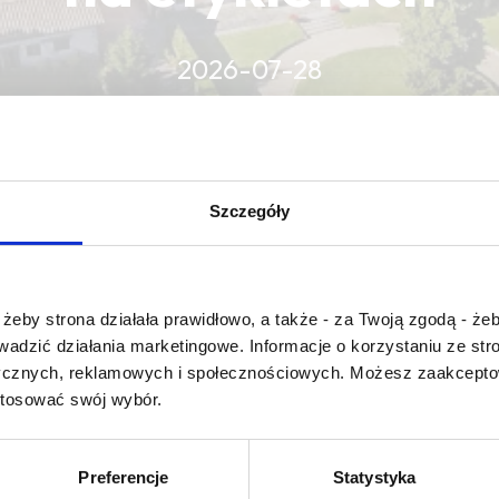
2026-07-28
CZYTAJ WIĘCEJ
CZYTAJ WIĘCEJ
CZYTAJ WIĘCEJ
Szczegóły
Czy masz ukończone 18 lat?
żeby strona działała prawidłowo, a także - za Twoją zgodą - żeb
rowadzić działania marketingowe. Informacje o korzystaniu ze s
ycznych, reklamowych i społecznościowych. Możesz zaakceptow
stosować swój wybór.
originalité
Preferencje
Statystyka