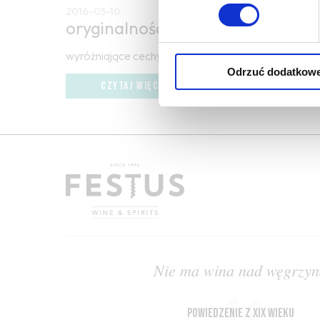
2016-05-10
oryginalność
wyróżniające cechy umożliwiające identyfikację win
Odrzuć dodatkow
CZYTAJ WIĘCEJ
Nie ma wina nad węgrzyn
powiedzenie z XIX wieku