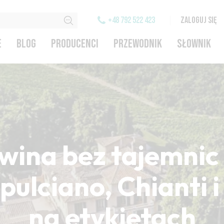
+48 792 522 423
ZALOGUJ SIĘ
E
BLOG
PRODUCENCI
PRZEWODNIK
SŁOWNIK
wina bez tajemnic 
ulciano, Chianti 
na etykietach