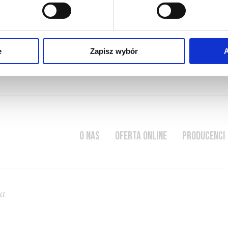
a
e
Zapisz wybór
A
O NAS
OFERTA ONLINE
PRODUCENCI
a