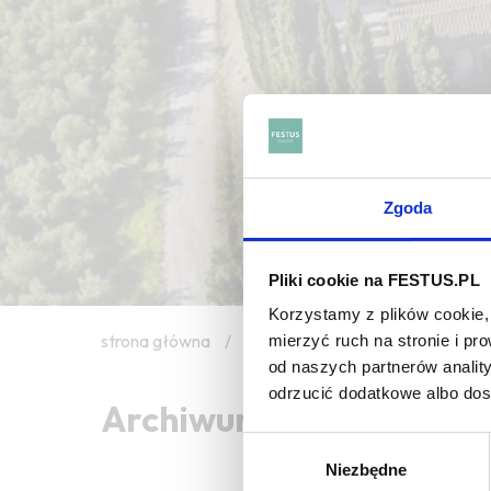
Zgoda
Pliki cookie na FESTUS.PL
Korzystamy z plików cookie, 
strona główna
/
originalité
mierzyć ruch na stronie i p
od naszych partnerów analit
odrzucić dodatkowe albo do
Archiwum wpisów tagu: 
Wybór
Niezbędne
zgody