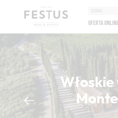
OFERTA ONLIN
Włoskie 
Montep