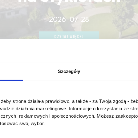
2026-07-28
CZYTAJ WIĘCEJ
CZYTAJ WIĘCEJ
CZYTAJ WIĘCEJ
Szczegóły
Czy masz ukończone 18 lat?
żeby strona działała prawidłowo, a także - za Twoją zgodą - żeb
rowadzić działania marketingowe. Informacje o korzystaniu ze s
 oak essences
ycznych, reklamowych i społecznościowych. Możesz zaakceptow
stosować swój wybór.