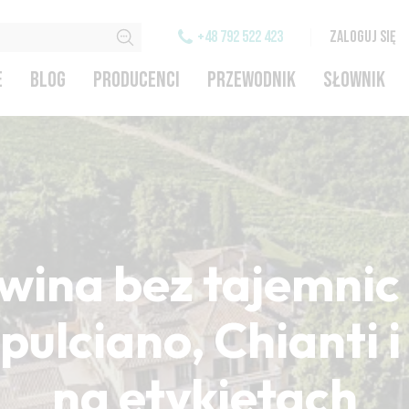
+48 792 522 423
ZALOGUJ SIĘ
E
BLOG
PRODUCENCI
PRZEWODNIK
SŁOWNIK
wina bez tajemnic 
ulciano, Chianti 
na etykietach