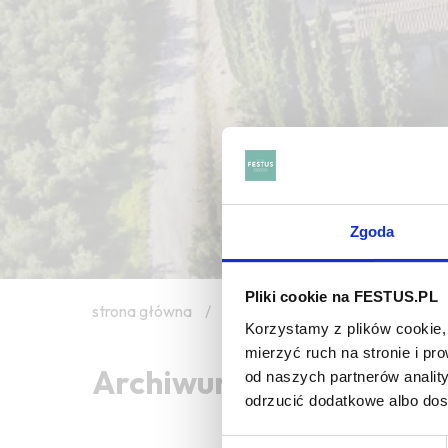
Zgoda
Pliki cookie na FESTUS.PL
strona główna
/
oak essences
Korzystamy z plików cookie, 
mierzyć ruch na stronie i p
Archiwum wpisów tagu:
od naszych partnerów analit
odrzucić dodatkowe albo do
Wybór