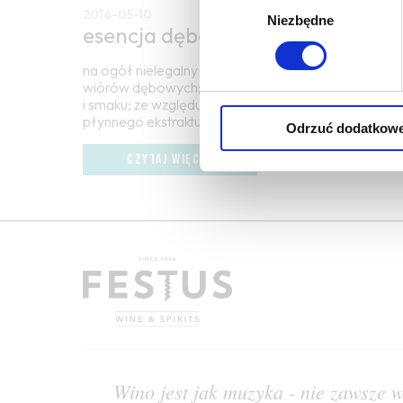
2016-05-10
Niezbędne
zgody
esencja dębowa
na ogół nielegalny dodatek do wina stosowany jako t
wiórów dębowych; podobnie jak beczka dodaje winu
i smaku; ze względu na ewentualne trudności z klaro
płynnego ekstraktu niż … Więcej esencja dębowa →
Odrzuć dodatkow
CZYTAJ WIĘCEJ
Wino jest jak muzyka - nie zawsze w