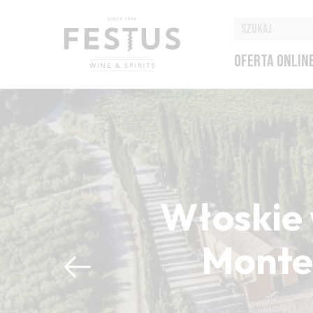
OFERTA ONLIN
Włoskie 
Montep