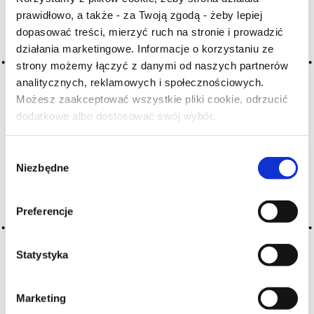
prawidłowo, a także - za Twoją zgodą - żeby lepiej
dopasować treści, mierzyć ruch na stronie i prowadzić
Archiwum wpisów tagu:
działania marketingowe. Informacje o korzystaniu ze
naphtha
strony możemy łączyć z danymi od naszych partnerów
analitycznych, reklamowych i społecznościowych.
Możesz zaakceptować wszystkie pliki cookie, odrzucić
2016-05-10
dodatkowe albo dostosować swój wybór.
Czy masz ukończone 18 lat?
nafta
Wybór
CZYTAJ WIĘCEJ
Niezbędne
zgody
Preferencje
Statystyka
Marketing