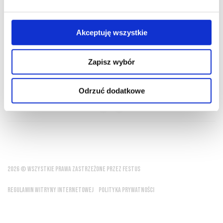
O NAS
OFERTA ONLINE
PRODUCENCI
BLOG
PRZEWODNIK
SŁOWNIK
Akceptuję wszystkie
Zapisz wybór
Dobre wino jest dla mnie esencją życia
Odrzuć dodatkowe
Thomas Jefferson
2026 © WSZYSTKIE PRAWA ZASTRZEŻONE PRZEZ FESTUS
REGULAMIN WITRYNY INTERNETOWEJ
POLITYKA PRYWATNOŚCI