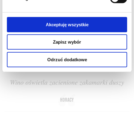
Akceptuję wszystkie
O NAS
OFERTA ONLINE
PRODUCENCI
BLOG
Zapisz wybór
PRZEWODNIK
SŁOWNIK
Odrzuć dodatkowe
Wino oświetla zacienione zakamarki duszy
Horacy