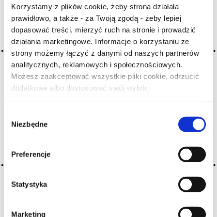
Korzystamy z plików cookie, żeby strona działała
prawidłowo, a także - za Twoją zgodą - żeby lepiej
Archiwum wpisów tagu:
dopasować treści, mierzyć ruch na stronie i prowadzić
matchstick
działania marketingowe. Informacje o korzystaniu ze
strony możemy łączyć z danymi od naszych partnerów
analitycznych, reklamowych i społecznościowych.
2016-05-10
Możesz zaakceptować wszystkie pliki cookie, odrzucić
zapałka (zapalona)
dodatkowe albo dostosować swój wybór.
Czy masz ukończone 18 lat?
nieco dziwne, ale zrozumiałe określenie degustacyjne
wskazujące na zapach dwutlenku siarki, gazu
Wybór
przypominającego woń z.z.; ten względnie świeży zapach
Niezbędne
zgody
jest różny od znanego zapachu siarki, sugeruje, że wino
niedawno zabutelkowano; zapach ten czasami pojawia …
Więcej zapałka (zapalona) →
Preferencje
CZYTAJ WIĘCEJ
Statystyka
Marketing