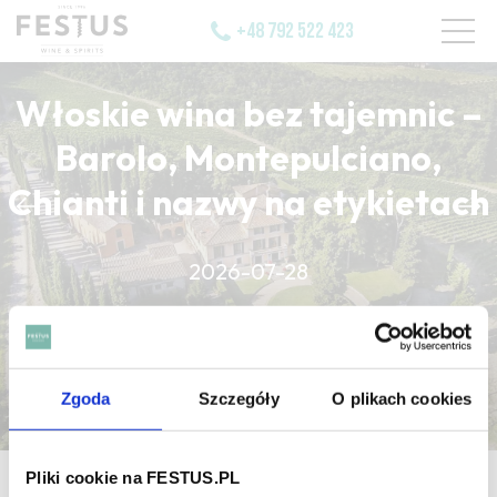
+48 792 522 423
Włoskie wina bez tajemnic –
Barolo, Montepulciano,
Chianti i nazwy na etykietach
CZYTAJ WIĘCEJ
2026-07-28
CZYTAJ WIĘCEJ
CZYTAJ WIĘCEJ
Zgoda
Szczegóły
O plikach cookies
Pliki cookie na FESTUS.PL
strona główna
/
matchstick