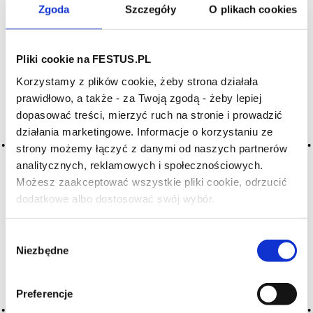
Zgoda
Szczegóły
O plikach cookies
Archiwum wpisów tagu:
malvasia
Pliki cookie na FESTUS.PL
Korzystamy z plików cookie, żeby strona działała
prawidłowo, a także - za Twoją zgodą - żeby lepiej
dopasować treści, mierzyć ruch na stronie i prowadzić
Nothing Found
działania marketingowe. Informacje o korzystaniu ze
strony możemy łączyć z danymi od naszych partnerów
analitycznych, reklamowych i społecznościowych.
Możesz zaakceptować wszystkie pliki cookie, odrzucić
dodatkowe albo dostosować swój wybór.
Czy masz ukończone 18 lat?
Wybór
Niezbędne
zgody
It seems we can’t find what you’re looking for. Perhaps
searching can help.
Szukaj:
Preferencje