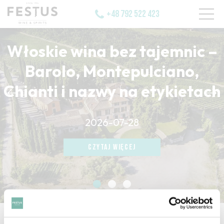
+48 792 522 423
Włoskie wina bez tajemnic –
Barolo, Montepulciano,
Chianti i nazwy na etykietach
CZYTAJ WIĘCEJ
2026-07-28
CZYTAJ WIĘCEJ
CZYTAJ WIĘCEJ
strona główna
/
malvasia