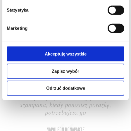
Statystyka
Marketing
Akceptuję wszystkie
O NAS
OFERTA ONLINE
PRODUCENCI
BLOG
PRZEWODNIK
SŁOWNIK
Zapisz wybór
Odrzuć dodatkowe
Kiedy zwyciężasz, zasługujesz na
szampana, kiedy ponosisz porażkę,
potrzebujesz go
Napoleon Bonaparte