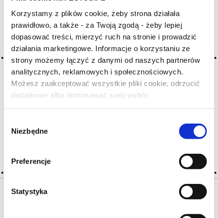
Korzystamy z plików cookie, żeby strona działała
Archiwum wpisów tagu: malt
prawidłowo, a także - za Twoją zgodą - żeby lepiej
dopasować treści, mierzyć ruch na stronie i prowadzić
działania marketingowe. Informacje o korzystaniu ze
strony możemy łączyć z danymi od naszych partnerów
2016-05-10
słód, słodowe
analitycznych, reklamowych i społecznościowych.
Możesz zaakceptować wszystkie pliki cookie, odrzucić
bardziej niepożądany niż nieprzyjemny aromat wina; zdarza
dodatkowe albo dostosować swój wybór.
Czy masz ukończone 18 lat?
się głównie w winach musujących, gdy zbyt długo
dojrzewają na drożdżach lub tych, które uległy niezbyt
idealnej autolizie
Wybór
Niezbędne
zgody
CZYTAJ WIĘCEJ
Preferencje
Statystyka