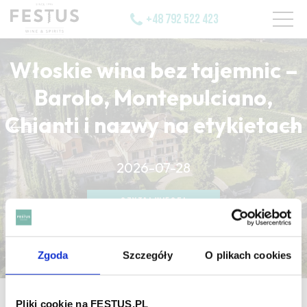
+48 792 522 423
Włoskie wina bez tajemnic –
Barolo, Montepulciano,
Chianti i nazwy na etykietach
CZYTAJ WIĘCEJ
2026-07-28
CZYTAJ WIĘCEJ
CZYTAJ WIĘCEJ
Zgoda
Szczegóły
O plikach cookies
strona główna
/
malt
Pliki cookie na FESTUS.PL