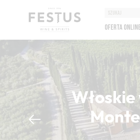
OFERTA ONLIN
Włoskie 
Montep