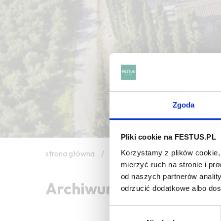
Zgoda
Pliki cookie na FESTUS.PL
Korzystamy z plików cookie, 
strona główna
/
limpidité
mierzyć ruch na stronie i p
od naszych partnerów analit
Archiwum wpisów tagu: 
odrzucić dodatkowe albo do
Wybór