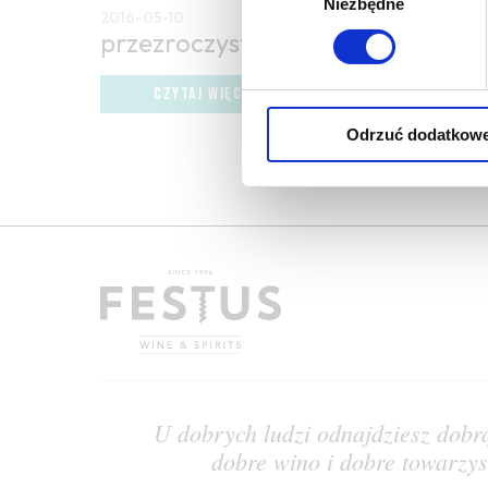
Niezbędne
zgody
2016-05-10
przezroczystość, przezroczyste
CZYTAJ WIĘCEJ
Odrzuć dodatkow
U dobrych ludzi odnajdziesz dobr
dobre wino i dobre towarzy