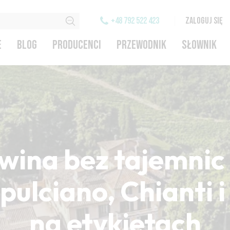
+48 792 522 423
ZALOGUJ SIĘ
E
BLOG
PRODUCENCI
PRZEWODNIK
SŁOWNIK
wina bez tajemnic 
ulciano, Chianti 
na etykietach