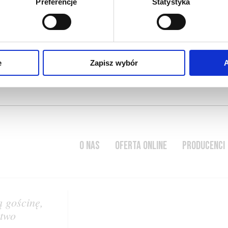
Preferencje
Statystyka
2016-05-10
przejrzyste
wino lśniące, jasne, niekon
błyszczące; skala przezroc
e
Zapisz wybór
A
CZYTAJ WIĘCEJ
O NAS
OFERTA ONLINE
PRODUCENCI
ą gościnę,
stwo