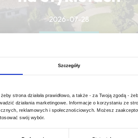
2026-07-28
CZYTAJ WIĘCEJ
CZYTAJ WIĘCEJ
CZYTAJ WIĘCEJ
Szczegóły
Czy masz ukończone 18 lat?
żeby strona działała prawidłowo, a także - za Twoją zgodą - żeb
rowadzić działania marketingowe. Informacje o korzystaniu ze s
ycznych, reklamowych i społecznościowych. Możesz zaakceptow
limpidité
stosować swój wybór.