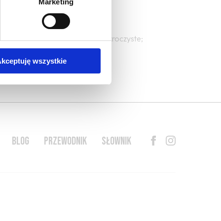
Marketing
iecznie białe; transparentne; przezroczyste;
zystości
kceptuję wszystkie
BLOG
PRZEWODNIK
SŁOWNIK