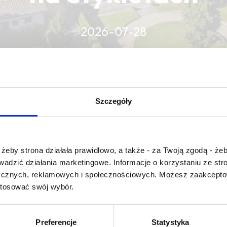
2026-07-28
CZYTAJ WIĘCEJ
CZYTAJ WIĘCEJ
CZYTAJ WIĘCEJ
Szczegóły
Czy masz ukończone 18 lat?
żeby strona działała prawidłowo, a także - za Twoją zgodą - żeb
rowadzić działania marketingowe. Informacje o korzystaniu ze s
ycznych, reklamowych i społecznościowych. Możesz zaakceptow
stosować swój wybór.
 lemon grass
Preferencje
Statystyka