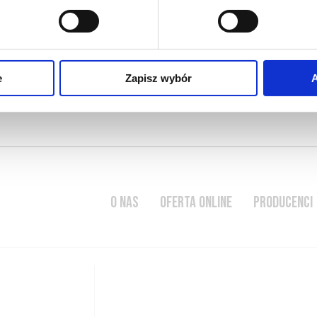
bardziej roślinny (melisa),
erwonych winach primeurs
e
Zapisz wybór
A
O NAS
OFERTA ONLINE
PRODUCENCI