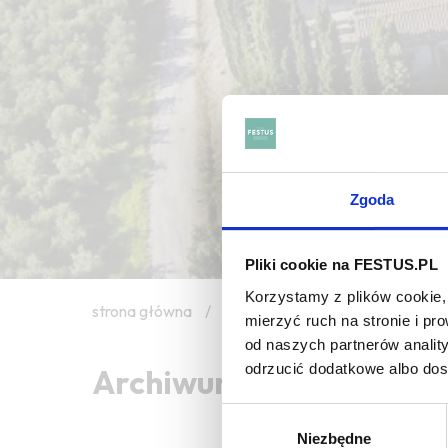
Zgoda
Pliki cookie na FESTUS.PL
Korzystamy z plików cookie, 
strona główna
/
lemon grass
mierzyć ruch na stronie i p
od naszych partnerów analit
odrzucić dodatkowe albo do
Archiwum wpisów tagu:
Wybór
Niezbędne
zgody