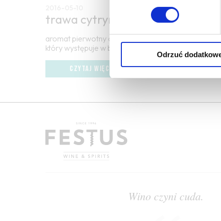
2016-05-10
trawa cytrynowa
aromat pierwotny owocowy, podobny do cytryny, ale 
który występuje w białych, młodych winach lub cz
Odrzuć dodatkow
CZYTAJ WIĘCEJ
Wino czyni cuda.