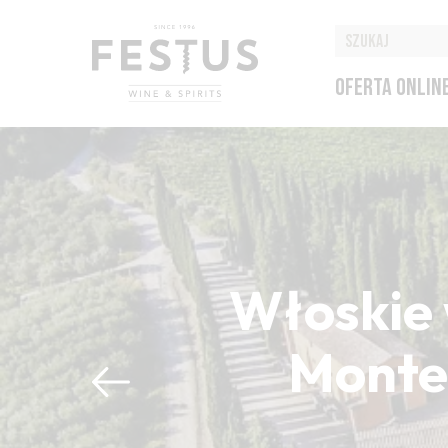
OFERTA ONLIN
Włoskie 
Montep