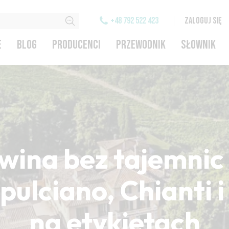
+48 792 522 423
ZALOGUJ SIĘ
E
BLOG
PRODUCENCI
PRZEWODNIK
SŁOWNIK
wina bez tajemnic 
ulciano, Chianti 
na etykietach