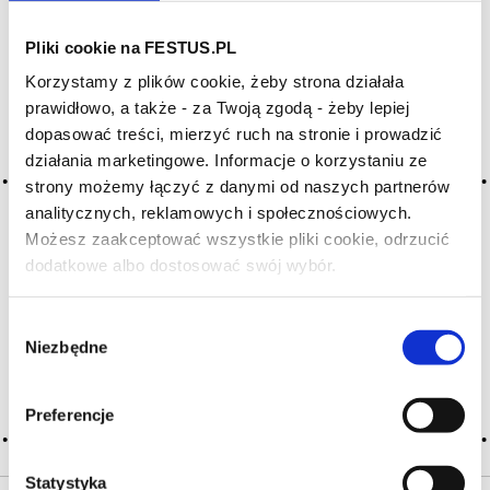
Pliki cookie na FESTUS.PL
Archiwum wpisów tagu:
Korzystamy z plików cookie, żeby strona działała
lactique
prawidłowo, a także - za Twoją zgodą - żeby lepiej
dopasować treści, mierzyć ruch na stronie i prowadzić
działania marketingowe. Informacje o korzystaniu ze
2016-05-10
strony możemy łączyć z danymi od naszych partnerów
mleczny
analitycznych, reklamowych i społecznościowych.
aromat pochodzący od acetoiny będącej zazwyczaj
Możesz zaakceptować wszystkie pliki cookie, odrzucić
ubocznym produktem fermentacji alkoholowej lub redukcji
dodatkowe albo dostosować swój wybór.
Czy masz ukończone 18 lat?
diacetylu (związku występującego m.in. w świeżym maśle,
kakao, piwie, miodzie); zapach przypominający świeże
mleko, masło, śmietanę cechuje wina w końcowej fazie
Wybór
fermentacji … Więcej mleczny →
Niezbędne
zgody
CZYTAJ WIĘCEJ
Preferencje
Statystyka