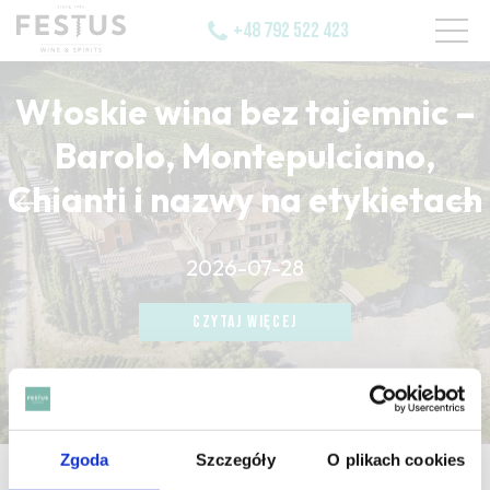
+48 792 522 423
Włoskie wina bez tajemnic –
Barolo, Montepulciano,
Chianti i nazwy na etykietach
CZYTAJ WIĘCEJ
2026-07-28
CZYTAJ WIĘCEJ
CZYTAJ WIĘCEJ
Zgoda
Szczegóły
O plikach cookies
strona główna
/
lactique