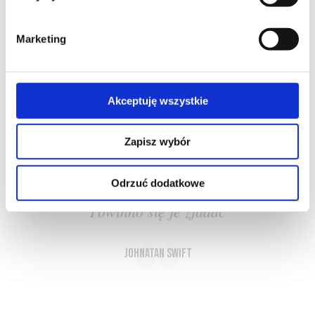
Marketing
O NAS
OFERTA ONLINE
PRODUCENCI
BLOG
Akceptuję wszystkie
PRZEWODNIK
SŁOWNIK
Zapisz wybór
Odrzuć dodatkowe
Niektóre wina są za dobre, by je pić.
Powinno się je zjadać
Johnatan Swift