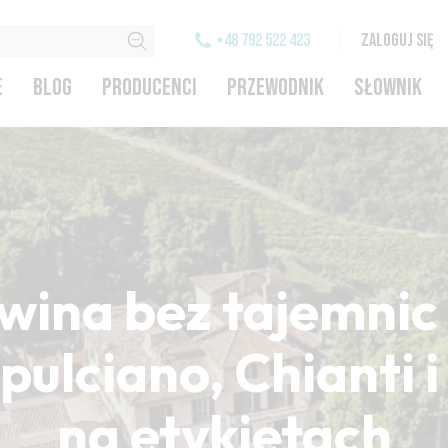
+48 792 522 423
ZALOGUJ SIĘ
E
BLOG
PRODUCENCI
PRZEWODNIK
SŁOWNIK
wina bez tajemnic 
ulciano, Chianti 
na etykietach