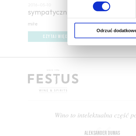
2016-05-10
sympatyczne
miłe
Odrzuć dodatkow
CZYTAJ WIĘCEJ
Wino to intelektualna część p
Aleksander Dumas