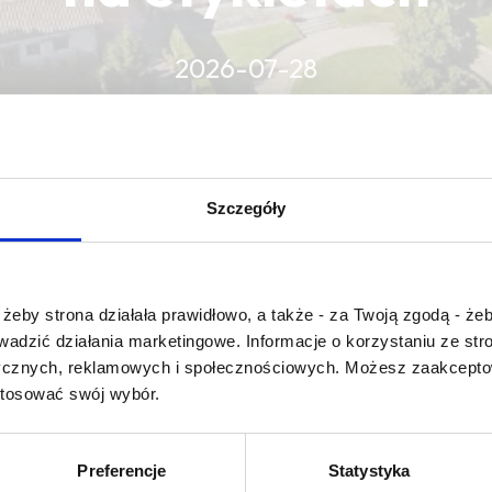
2026-07-28
CZYTAJ WIĘCEJ
CZYTAJ WIĘCEJ
CZYTAJ WIĘCEJ
Szczegóły
Czy masz ukończone 18 lat?
żeby strona działała prawidłowo, a także - za Twoją zgodą - żeb
rowadzić działania marketingowe. Informacje o korzystaniu ze s
ycznych, reklamowych i społecznościowych. Możesz zaakceptow
stosować swój wybór.
 kind
Preferencje
Statystyka