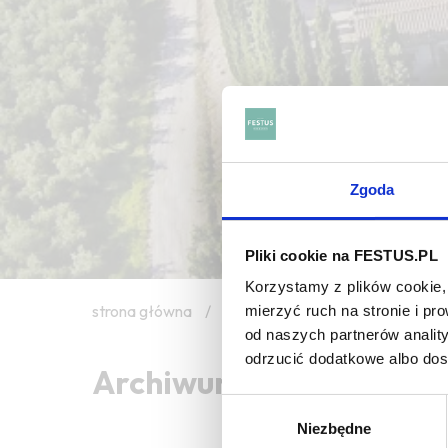
Zgoda
Pliki cookie na FESTUS.PL
Korzystamy z plików cookie, 
strona główna
/
kind
mierzyć ruch na stronie i p
od naszych partnerów analit
odrzucić dodatkowe albo do
Archiwum wpisów tagu:
Wybór
Niezbędne
zgody