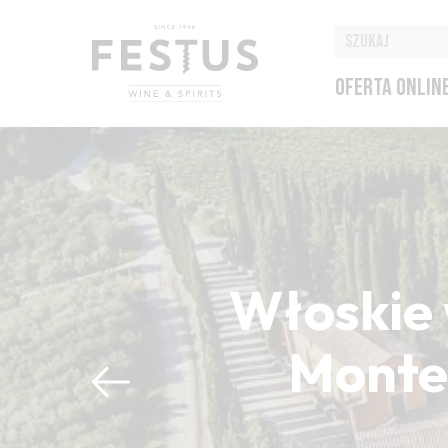
OFERTA ONLIN
Włoskie 
Montep