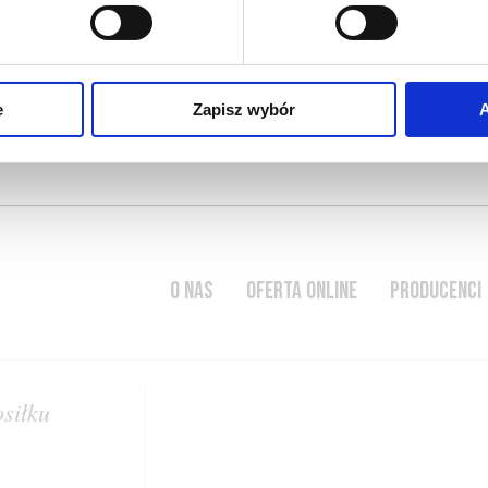
2016-05-10
miłe
CZYTAJ WIĘCEJ
e
Zapisz wybór
A
O NAS
OFERTA ONLINE
PRODUCENCI
osiłku