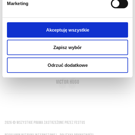
Marketing
O NAS
OFERTA ONLINE
PRODUCENCI
BLOG
PRZEWODNIK
SŁOWNIK
Akceptuję wszystkie
Zapisz wybór
Bóg stworzył wodę, lecz człowiek wynalazł
wino
Odrzuć dodatkowe
Victor Hugo
2026 © WSZYSTKIE PRAWA ZASTRZEŻONE PRZEZ FESTUS