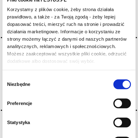
Korzystamy z plików cookie, żeby strona działała
Archiwum wpisów tagu: jaune
prawidłowo, a także - za Twoją zgodą - żeby lepiej
dopasować treści, mierzyć ruch na stronie i prowadzić
działania marketingowe. Informacje o korzystaniu ze
2016-05-10
strony możemy łączyć z danymi od naszych partnerów
żółty
analitycznych, reklamowych i społecznościowych.
Możesz zaakceptować wszystkie pliki cookie, odrzucić
w odniesieniu do białego wina może to być kolor pszeniczny,
dodatkowe albo dostosować swój wybór.
cytrynowy, złoty, słomkowy; źródłem koloru ż.
Czy masz ukończone 18 lat?
są flawonoidy
Wybór
CZYTAJ WIĘCEJ
Niezbędne
zgody
Preferencje
Statystyka