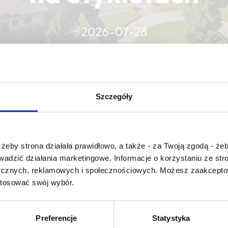
2026-07-28
CZYTAJ WIĘCEJ
CZYTAJ WIĘCEJ
CZYTAJ WIĘCEJ
Szczegóły
Czy masz ukończone 18 lat?
żeby strona działała prawidłowo, a także - za Twoją zgodą - żeb
rowadzić działania marketingowe. Informacje o korzystaniu ze s
ycznych, reklamowych i społecznościowych. Możesz zaakceptow
stosować swój wybór.
 humus
Preferencje
Statystyka