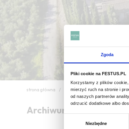
Zgoda
Pliki cookie na FESTUS.PL
Korzystamy z plików cookie, 
strona główna
/
humus
mierzyć ruch na stronie i p
od naszych partnerów analit
odrzucić dodatkowe albo do
Archiwum wpisów tagu:
Wybór
Niezbędne
zgody