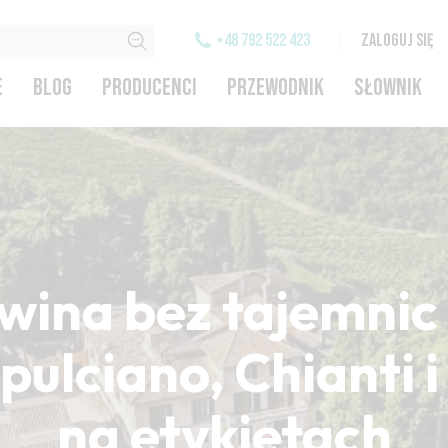
+48 792 522 423
ZALOGUJ SIĘ
E
BLOG
PRODUCENCI
PRZEWODNIK
SŁOWNIK
wina bez tajemnic 
ulciano, Chianti 
na etykietach