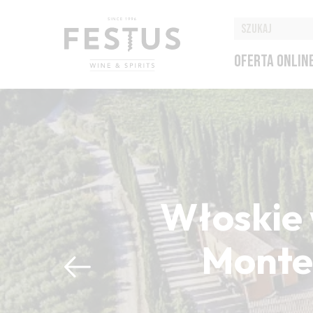
OFERTA ONLIN
Włoskie 
Montep