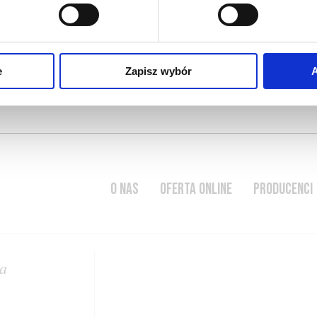
2016-05-10
próchnica
humus
e
Zapisz wybór
A
CZYTAJ WIĘCEJ
O NAS
OFERTA ONLINE
PRODUCENCI
a