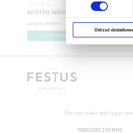
2016-05-10
ściółka leśna
podszycie leśne
Odrzuć dodatkow
CZYTAJ WIĘCEJ
Nie ma wina nad węgrzyn
powiedzenie z XIX wieku