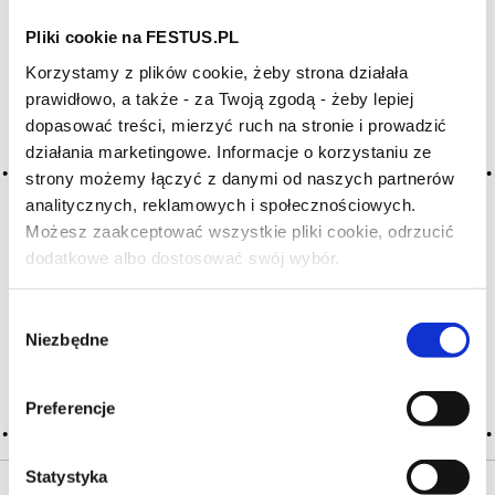
Pliki cookie na FESTUS.PL
Archiwum wpisów tagu: herbes
Korzystamy z plików cookie, żeby strona działała
sauvages
prawidłowo, a także - za Twoją zgodą - żeby lepiej
dopasować treści, mierzyć ruch na stronie i prowadzić
działania marketingowe. Informacje o korzystaniu ze
2016-05-10
strony możemy łączyć z danymi od naszych partnerów
ziołowe, zioła
analitycznych, reklamowych i społecznościowych.
Możesz zaakceptować wszystkie pliki cookie, odrzucić
aromat roślinny przypominający zapach lub smak świeżych,
suszonych, konkretnych lub nieokreślonych ziół i liści; zapach
dodatkowe albo dostosować swój wybór.
Czy masz ukończone 18 lat?
łatwo zauważalny w sauvignon blanc znad Loary (sancerre),
z winnicy w regionie Rueda, ale także w cabernet sauvignon
Wybór
(w którym postrzegany jest … Więcej ziołowe, zioła →
Niezbędne
zgody
CZYTAJ WIĘCEJ
Preferencje
Statystyka