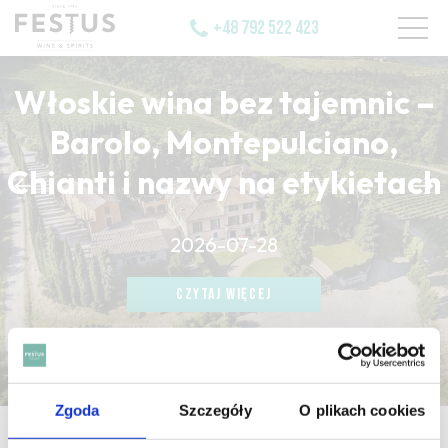
+48 792 522 423
Włoskie wina bez tajemnic –
Barolo, Montepulciano,
Chianti i nazwy na etykietach
CZYTAJ WIĘCEJ
2026-07-28
CZYTAJ WIĘCEJ
CZYTAJ WIĘCEJ
Zgoda
Szczegóły
O plikach cookies
strona główna
/
herbes sauvages