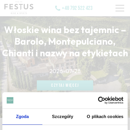
+48 792 522 423
Włoskie wina bez tajemnic –
Barolo, Montepulciano,
Chianti i nazwy na etykietach
CZYTAJ WIĘCEJ
2026-07-28
CZYTAJ WIĘCEJ
CZYTAJ WIĘCEJ
Zgoda
Szczegóły
O plikach cookies
strona główna
/
grossiere