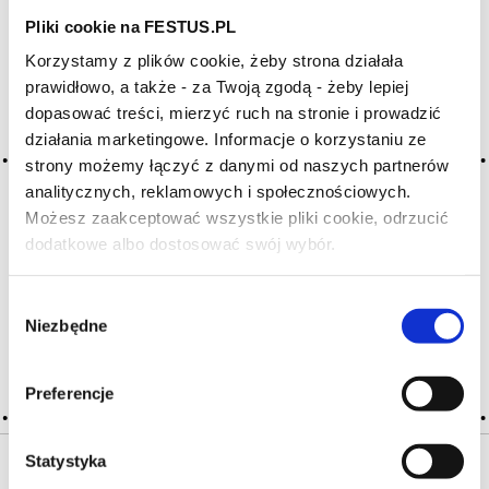
Pliki cookie na FESTUS.PL
Archiwum wpisów tagu:
Korzystamy z plików cookie, żeby strona działała
prawidłowo, a także - za Twoją zgodą - żeby lepiej
grossiere
dopasować treści, mierzyć ruch na stronie i prowadzić
działania marketingowe. Informacje o korzystaniu ze
strony możemy łączyć z danymi od naszych partnerów
2016-05-10
prostackie
analitycznych, reklamowych i społecznościowych.
Możesz zaakceptować wszystkie pliki cookie, odrzucić
przeciwieństwo wina dystyngowanego, wytwornego,
dodatkowe albo dostosować swój wybór.
Czy masz ukończone 18 lat?
wyrafinowanego, szlachetnego, rasowego; wino pospolite,
marne, bez wdzięku, bez klasy, najczęściej mocno cierpkie
i ściągające, bez zalet; nie należy mylić z prostym
Wybór
Niezbędne
zgody
CZYTAJ WIĘCEJ
Preferencje
Statystyka