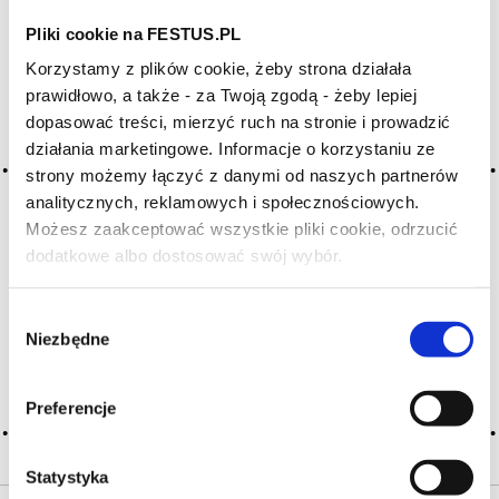
Pliki cookie na FESTUS.PL
Archiwum wpisów tagu: gout
Korzystamy z plików cookie, żeby strona działała
de pétrole
prawidłowo, a także - za Twoją zgodą - żeby lepiej
dopasować treści, mierzyć ruch na stronie i prowadzić
działania marketingowe. Informacje o korzystaniu ze
2016-05-10
strony możemy łączyć z danymi od naszych partnerów
diesel
analitycznych, reklamowych i społecznościowych.
Możesz zaakceptować wszystkie pliki cookie, odrzucić
aromat chemiczny przypominający ropę naftową, benzynę
dodatkowe albo dostosować swój wybór.
lub naftę; dla początkujących degustatorów, jeden
Czy masz ukończone 18 lat?
z trudniejszych do wyjaśnienia aromatów wina; ewentualnie
można użyć terminu mineralny; dosyć przyjemny
Wybór
aromatyczny niuans spotykany w dojrzałych niemieckich
Niezbędne
i austriackich rieslingach, … Więcej diesel →
zgody
CZYTAJ WIĘCEJ
Preferencje
Statystyka