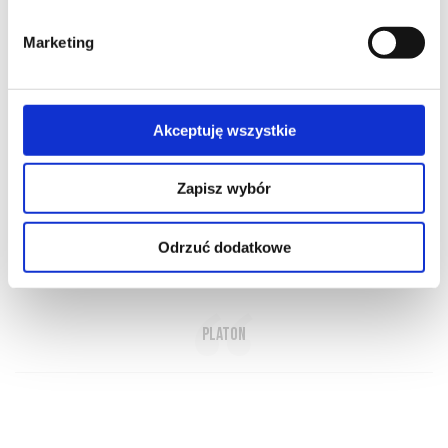
Marketing
Akceptuję wszystkie
O NAS
OFERTA ONLINE
PRODUCENCI
BLOG
PRZEWODNIK
SŁOWNIK
Zapisz wybór
Odrzuć dodatkowe
Wino to najpiękniejszy dar bogów dla ludzi
Platon