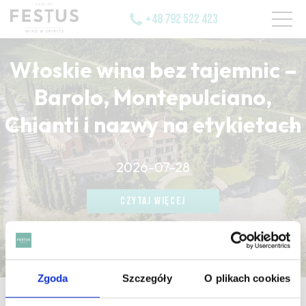
+48 792 522 423
Włoskie wina bez tajemnic –
Barolo, Montepulciano,
Chianti i nazwy na etykietach
CZYTAJ WIĘCEJ
2026-07-28
CZYTAJ WIĘCEJ
CZYTAJ WIĘCEJ
Zgoda
Szczegóły
O plikach cookies
strona główna
/
gout de pétrole