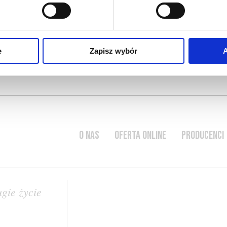
słomę
e
Zapisz wybór
A
O NAS
OFERTA ONLINE
PRODUCENCI
gie życie