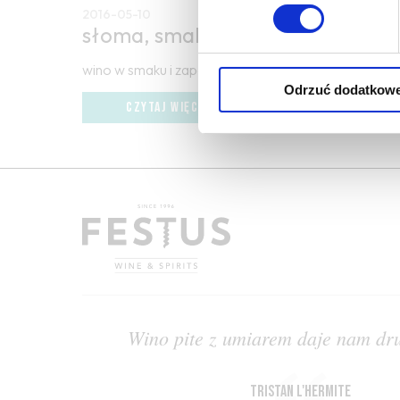
2016-05-10
słoma, smak słomy
wino w smaku i zapachu przypominające wilgotną 
Odrzuć dodatkow
CZYTAJ WIĘCEJ
Wino pite z umiarem daje nam dru
Tristan L'Hermite