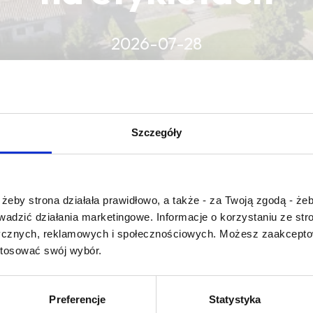
2026-07-28
CZYTAJ WIĘCEJ
CZYTAJ WIĘCEJ
CZYTAJ WIĘCEJ
Szczegóły
Czy masz ukończone 18 lat?
żeby strona działała prawidłowo, a także - za Twoją zgodą - żeb
rowadzić działania marketingowe. Informacje o korzystaniu ze s
ycznych, reklamowych i społecznościowych. Możesz zaakceptow
stosować swój wybór.
gout de paille
Preferencje
Statystyka