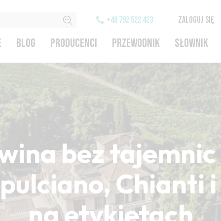
+48 792 522 423
ZALOGUJ SIĘ
E
BLOG
PRODUCENCI
PRZEWODNIK
SŁOWNIK
wina bez tajemnic 
ulciano, Chianti 
na etykietach