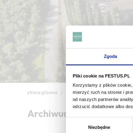
Zgoda
Pliki cookie na FESTUS.PL
Korzystamy z plików cookie, 
strona główna
/
gout de paille
mierzyć ruch na stronie i p
od naszych partnerów analit
odrzucić dodatkowe albo do
Archiwum wpisów tagu: 
Wybór
Niezbędne
zgody