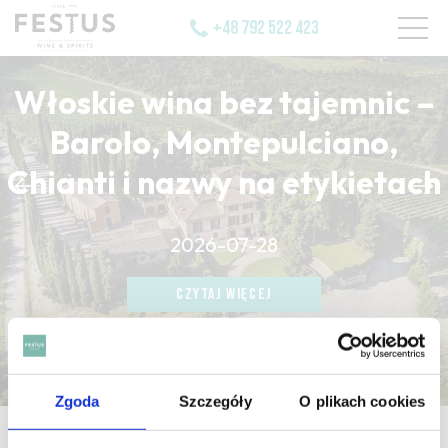
+48 792 522 423
Włoskie wina bez tajemnic –
Barolo, Montepulciano,
Chianti i nazwy na etykietach
CZYTAJ WIĘCEJ
2026-07-28
CZYTAJ WIĘCEJ
CZYTAJ WIĘCEJ
Zgoda
Szczegóły
O plikach cookies
strona główna
/
garrafeira port