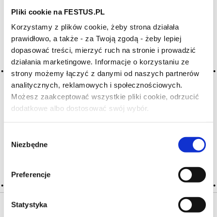
Pliki cookie na FESTUS.PL
Archiwum wpisów tagu:
Korzystamy z plików cookie, żeby strona działała
prawidłowo, a także - za Twoją zgodą - żeby lepiej
garrafeira port
dopasować treści, mierzyć ruch na stronie i prowadzić
działania marketingowe. Informacje o korzystaniu ze
strony możemy łączyć z danymi od naszych partnerów
2016-05-10
porto garrafeira
analitycznych, reklamowych i społecznościowych.
Możesz zaakceptować wszystkie pliki cookie, odrzucić
rzadki już typ porto, które najpierw przez pierwsze kilka lat
dodatkowe albo dostosować swój wybór.
Czy masz ukończone 18 lat?
dojrzewa w kadzi (minimum 5 lat), następnie przez wiele lat
w garafão (minimum 8 lat), następnie przed sprzedażą jest
dekantowane i butelkowane; demi-john
Wybór
Niezbędne
zgody
CZYTAJ WIĘCEJ
Preferencje
Statystyka