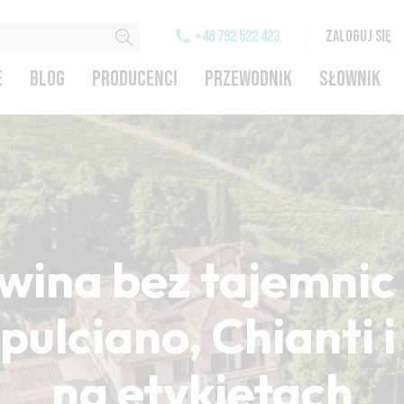
+48 792 522 423
ZALOGUJ SIĘ
E
BLOG
PRODUCENCI
PRZEWODNIK
SŁOWNIK
wina bez tajemnic 
ulciano, Chianti 
na etykietach