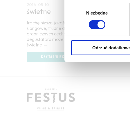
2016-05-10
Wybór
świetne
Niezbędne
zgody
trochę niższej jakości niż wina wyrafinowane czy w
slangowe, trudne do zdefiniowania określenie wina
organicznych cechach; w zależności od intensywnoś
degustatora może być zarówno komplementem, jak 
świetne →
Odrzuć dodatkow
CZYTAJ WIĘCEJ