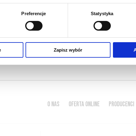
Preferencje
Statystyka
ykwintne; nowoczesne, nieco
 nieco ziemistego, o mocno
ci wina i upodobań
i określeniem … Więcej
e
Zapisz wybór
A
O NAS
OFERTA ONLINE
PRODUCENCI