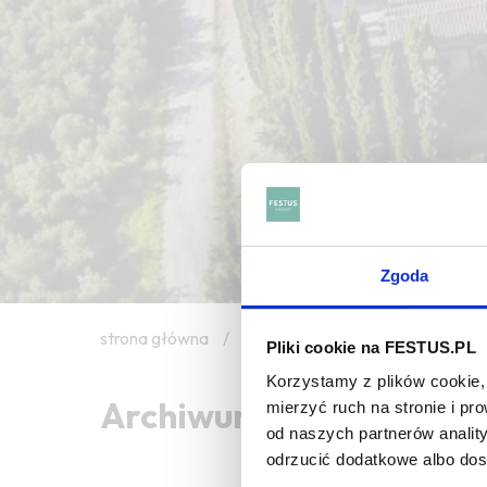
Zgoda
strona główna
/
funky
Pliki cookie na FESTUS.PL
Korzystamy z plików cookie, 
Archiwum wpisów tagu:
mierzyć ruch na stronie i p
od naszych partnerów analit
odrzucić dodatkowe albo do