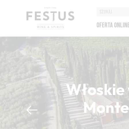
OFERTA ONLIN
Włoskie 
Montep