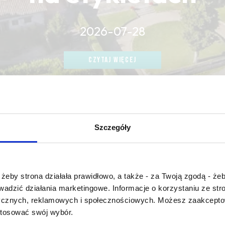
2026-07-28
CZYTAJ WIĘCEJ
CZYTAJ WIĘCEJ
CZYTAJ WIĘCEJ
Szczegóły
Czy masz ukończone 18 lat?
żeby strona działała prawidłowo, a także - za Twoją zgodą - żeb
 funky
rowadzić działania marketingowe. Informacje o korzystaniu ze s
ycznych, reklamowych i społecznościowych. Możesz zaakceptow
stosować swój wybór.