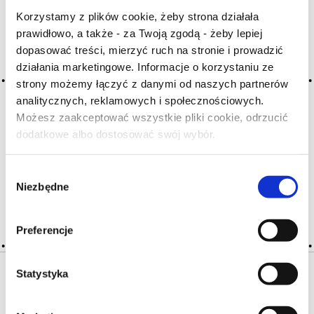
Korzystamy z plików cookie, żeby strona działała
prawidłowo, a także - za Twoją zgodą - żeby lepiej
Archiwum wpisów tagu: fruits a
dopasować treści, mierzyć ruch na stronie i prowadzić
chair blanche
działania marketingowe. Informacje o korzystaniu ze
strony możemy łączyć z danymi od naszych partnerów
analitycznych, reklamowych i społecznościowych.
2016-05-10
Możesz zaakceptować wszystkie pliki cookie, odrzucić
owoce o białym miąższu
dodatkowe albo dostosować swój wybór.
Czy masz ukończone 18 lat?
gruszka, brzoskwinia, morela, melon, jabłko; aromaty
owocowe
Wybór
Niezbędne
zgody
CZYTAJ WIĘCEJ
Preferencje
Statystyka