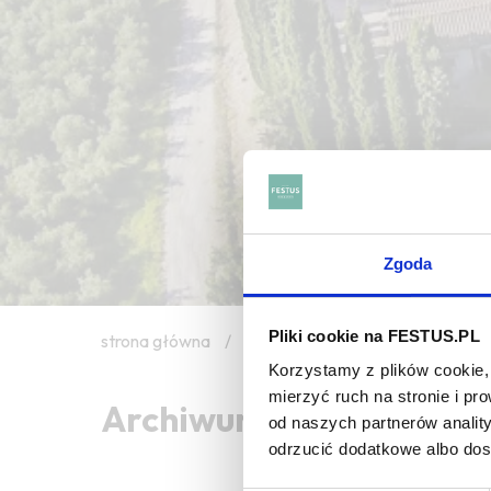
Zgoda
Pliki cookie na FESTUS.PL
strona główna
/
fruit
Korzystamy z plików cookie, 
mierzyć ruch na stronie i p
Archiwum wpisów tagu: 
od naszych partnerów analit
odrzucić dodatkowe albo do