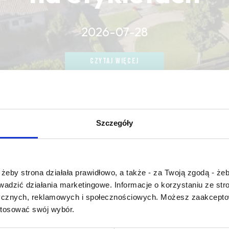
2026-07-28
CZYTAJ WIĘCEJ
CZYTAJ WIĘCEJ
CZYTAJ WIĘCEJ
Szczegóły
Czy masz ukończone 18 lat?
żeby strona działała prawidłowo, a także - za Twoją zgodą - żeb
rowadzić działania marketingowe. Informacje o korzystaniu ze s
fruit
ycznych, reklamowych i społecznościowych. Możesz zaakceptow
stosować swój wybór.