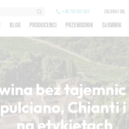
+48 792 522 423
ZALOGUJ SIĘ
E
BLOG
PRODUCENCI
PRZEWODNIK
SŁOWNIK
wina bez tajemnic 
ulciano, Chianti 
na etykietach