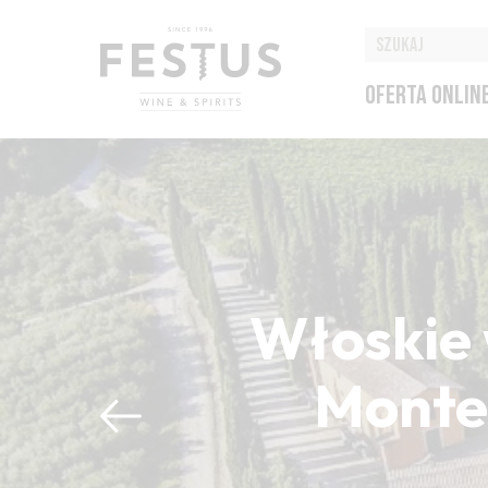
OFERTA ONLIN
Włoskie 
Montep