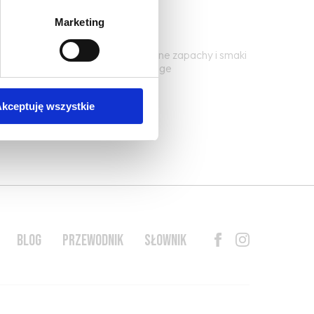
Marketing
 winie; jego pierwotne, botaniczne zapachy i smaki
one w procesie winifikacji i elevage
kceptuję wszystkie
BLOG
PRZEWODNIK
SŁOWNIK