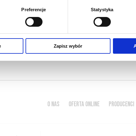
2016-05-10
Preferencje
Statystyka
owoc
 których zachowane zostały
aromaty i smaki owocowe w
 jeden z zasadniczych
pozostające w nim niezmieni
używanych określeń
 winie, wskazuje się …
CZYTAJ WIĘCEJ
e
Zapisz wybór
A
O NAS
OFERTA ONLINE
PRODUCENCI