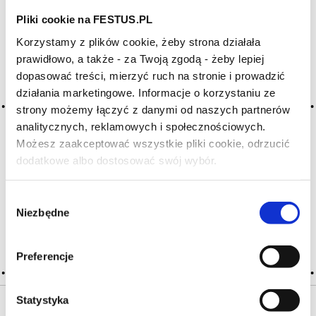
Pliki cookie na FESTUS.PL
Archiwum wpisów tagu: fluide
Korzystamy z plików cookie, żeby strona działała
prawidłowo, a także - za Twoją zgodą - żeby lepiej
dopasować treści, mierzyć ruch na stronie i prowadzić
2016-05-10
działania marketingowe. Informacje o korzystaniu ze
potoczyste, łatwe w piciu
strony możemy łączyć z danymi od naszych partnerów
analitycznych, reklamowych i społecznościowych.
słowo określające wino łatwe, delikatne i przyjemne w piciu,
bez ściągającego charakteru i z właściwą proporcją między
Możesz zaakceptować wszystkie pliki cookie, odrzucić
orzeźwiającą kwasowością a słodkością niepowodującą
dodatkowe albo dostosować swój wybór.
Czy masz ukończone 18 lat?
jego ciężkości; w odniesieniu do tekstury określa wino trochę
rozcieńczone, ale nieco bardziej gęste niż wodniste;
w odniesieniu … Więcej potoczyste, łatwe w piciu...
Wybór
Niezbędne
zgody
CZYTAJ WIĘCEJ
Preferencje
Statystyka