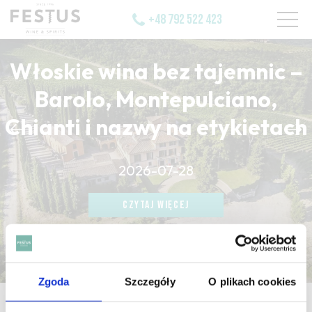
+48 792 522 423
Włoskie wina bez tajemnic –
Barolo, Montepulciano,
Chianti i nazwy na etykietach
CZYTAJ WIĘCEJ
2026-07-28
CZYTAJ WIĘCEJ
CZYTAJ WIĘCEJ
Zgoda
Szczegóły
O plikach cookies
strona główna
/
fluide