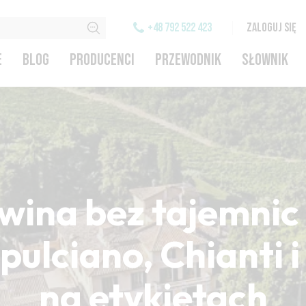
+48 792 522 423
ZALOGUJ SIĘ
E
BLOG
PRODUCENCI
PRZEWODNIK
SŁOWNIK
wina bez tajemnic 
ulciano, Chianti 
na etykietach