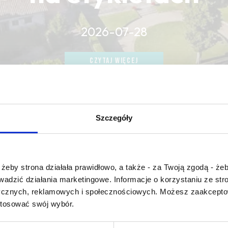
2026-07-28
CZYTAJ WIĘCEJ
CZYTAJ WIĘCEJ
CZYTAJ WIĘCEJ
Szczegóły
Czy masz ukończone 18 lat?
żeby strona działała prawidłowo, a także - za Twoją zgodą - żeb
rowadzić działania marketingowe. Informacje o korzystaniu ze s
flakes
ycznych, reklamowych i społecznościowych. Możesz zaakceptow
stosować swój wybór.