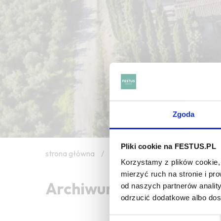
Zgoda
Pliki cookie na FESTUS.PL
strona główna
/
flakes
Korzystamy z plików cookie, 
mierzyć ruch na stronie i p
Archiwum wpisów tagu: 
od naszych partnerów analit
odrzucić dodatkowe albo do
Wybór