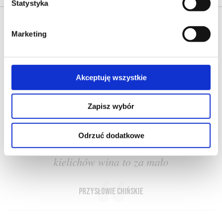
Statystyka
Marketing
Akceptuję wszystkie
O NAS
OFERTA ONLINE
PRODUCENCI
BLOG
PRZEWODNIK
SŁOWNIK
Zapisz wybór
Odrzuć dodatkowe
Z dobrym przyjacielem nawet i tysiąc
kielichów wina to za mało
przysłowie chińskie