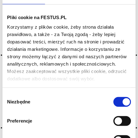
Archiwum wpisów tagu: festus
Pliki cookie na FESTUS.PL
Korzystamy z plików cookie, żeby strona działała
prawidłowo, a także - za Twoją zgodą - żeby lepiej
dopasować treści, mierzyć ruch na stronie i prowadzić
Nothing Found
działania marketingowe. Informacje o korzystaniu ze
strony możemy łączyć z danymi od naszych partnerów
analitycznych, reklamowych i społecznościowych.
Możesz zaakceptować wszystkie pliki cookie, odrzucić
dodatkowe albo dostosować swój wybór.
Czy masz ukończone 18 lat?
Wybór
Niezbędne
It seems we can’t find what you’re looking for. Perhaps
zgody
searching can help.
Szukaj:
Preferencje