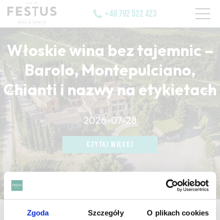
+48 792 522 423
Włoskie wina bez tajemnic –
Barolo, Montepulciano,
Chianti i nazwy na etykietach
CZYTAJ WIĘCEJ
2026-07-28
CZYTAJ WIĘCEJ
CZYTAJ WIĘCEJ
Zgoda
Szczegóły
O plikach cookies
strona główna
/
festus