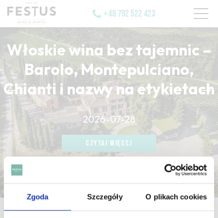
+48 792 522 423
Włoskie wina bez tajemnic –
Barolo, Montepulciano,
Chianti i nazwy na etykietach
CZYTAJ WIĘCEJ
2026-07-28
CZYTAJ WIĘCEJ
CZYTAJ WIĘCEJ
Zgoda
Szczegóły
O plikach cookies
strona główna
/
fatigue