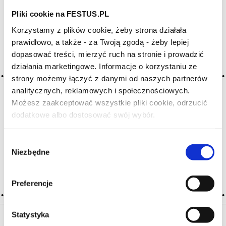
Pliki cookie na FESTUS.PL
Archiwum wpisów tagu: fatigue
Korzystamy z plików cookie, żeby strona działała
prawidłowo, a także - za Twoją zgodą - żeby lepiej
dopasować treści, mierzyć ruch na stronie i prowadzić
2016-05-10
działania marketingowe. Informacje o korzystaniu ze
zmęczone, zmęczenie
strony możemy łączyć z danymi od naszych partnerów
analitycznych, reklamowych i społecznościowych.
wino nieco płaskie, pozbawione sprężystości; z. objawia się
czasowym zanikiem cech wina, które przebywało w złych
Możesz zaakceptować wszystkie pliki cookie, odrzucić
warunkach, po transporcie, po butelkowaniu, po filtracji,
dodatkowe albo dostosować swój wybór.
Czy masz ukończone 18 lat?
pakowaniu w zbyt niskiej temperaturze; aby odzyskać jakość,
musi odpocząć, np. po podróży; czasami … Więcej
zmęczone, zmęczenie →
Wybór
Niezbędne
zgody
CZYTAJ WIĘCEJ
Preferencje
Statystyka