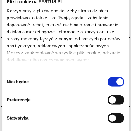
Pliki cookie na FESTUS.PL
Korzystamy z plików cookie, żeby strona działała
Archiwum wpisów tagu:
prawidłowo, a także - za Twoją zgodą - żeby lepiej
échantillon
dopasować treści, mierzyć ruch na stronie i prowadzić
działania marketingowe. Informacje o korzystaniu ze
strony możemy łączyć z danymi od naszych partnerów
analitycznych, reklamowych i społecznościowych.
2016-05-10
próbka
Możesz zaakceptować wszystkie pliki cookie, odrzucić
dodatkowe albo dostosować swój wybór.
Czy masz ukończone 18 lat?
mała ilość wina identyczna z zawartością kadzi, beczki lub
butelek przeznaczonych do sprzedaży lub degustacji
Wybór
CZYTAJ WIĘCEJ
Niezbędne
zgody
Preferencje
Statystyka