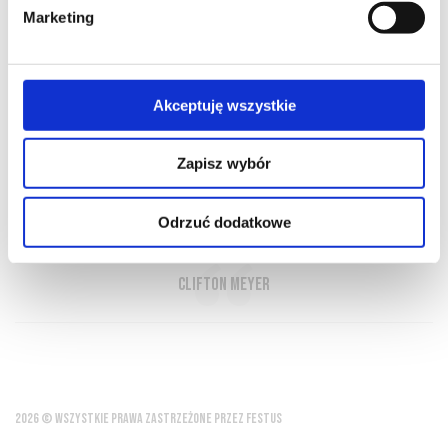
Marketing
O NAS
OFERTA ONLINE
PRODUCENCI
BLOG
PRZEWODNIK
SŁOWNIK
Akceptuję wszystkie
Zapisz wybór
Nie znam żadnego innego napoju, który
potrafi nakłonić do myślenia tak jak wino
Odrzuć dodatkowe
Clifton Meyer
2026 © WSZYSTKIE PRAWA ZASTRZEŻONE PRZEZ FESTUS