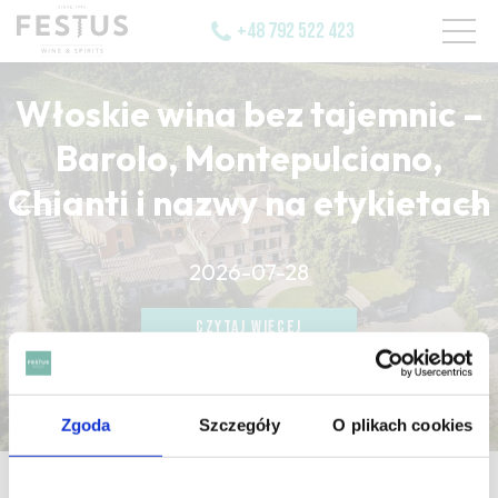
+48 792 522 423
Włoskie wina bez tajemnic –
Barolo, Montepulciano,
Chianti i nazwy na etykietach
CZYTAJ WIĘCEJ
2026-07-28
CZYTAJ WIĘCEJ
CZYTAJ WIĘCEJ
Zgoda
Szczegóły
O plikach cookies
strona główna
/
échantillon