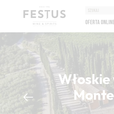
OFERTA ONLIN
Włoskie 
Montep