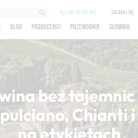
+48 792 522 423
ZALOGUJ SIĘ
E
BLOG
PRODUCENCI
PRZEWODNIK
SŁOWNIK
wina bez tajemnic 
ulciano, Chianti 
na etykietach