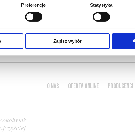
Preferencje
Statystyka
odukująca wina,
o dojrzewane w butelkach
e
Zapisz wybór
A
O NAS
OFERTA ONLINE
PRODUCENCI
cokolwiek
ajczęściej