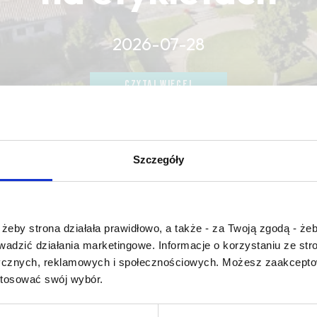
2026-07-28
CZYTAJ WIĘCEJ
CZYTAJ WIĘCEJ
CZYTAJ WIĘCEJ
Szczegóły
Czy masz ukończone 18 lat?
żeby strona działała prawidłowo, a także - za Twoją zgodą - żeb
rowadzić działania marketingowe. Informacje o korzystaniu ze s
ycznych, reklamowych i społecznościowych. Możesz zaakceptow
 domaine
stosować swój wybór.