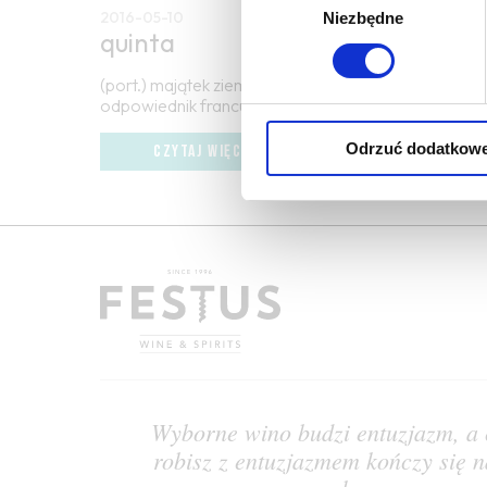
2016-05-10
Niezbędne
zgody
quinta
(port.) majątek ziemski, duża farma, szczególnie pr
odpowiednik francuskiej domaine lub château; port
Odrzuć dodatkow
CZYTAJ WIĘCEJ
Wyborne wino budzi entuzjazm, a 
robisz z entuzjazmem kończy się n