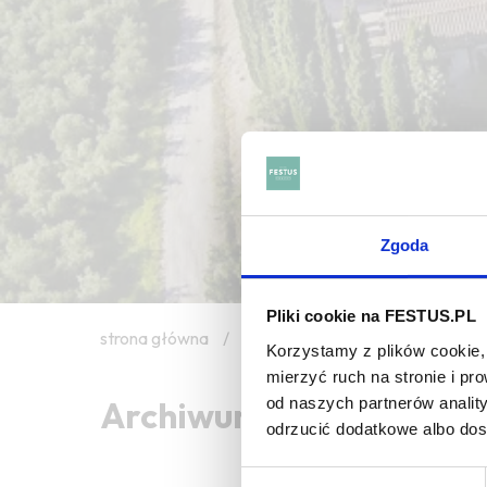
Zgoda
Pliki cookie na FESTUS.PL
strona główna
/
domaine
Korzystamy z plików cookie, 
mierzyć ruch na stronie i p
od naszych partnerów analit
Archiwum wpisów tagu:
odrzucić dodatkowe albo do
Wybór