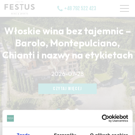
+48 792 522 423
Włoskie wina bez tajemnic –
Barolo, Montepulciano,
Chianti i nazwy na etykietach
CZYTAJ WIĘCEJ
2026-07-28
CZYTAJ WIĘCEJ
CZYTAJ WIĘCEJ
strona główna
/
diffuse
Zgoda
Szczegóły
O plikach cookies