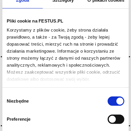
Archiwum wpisów tagu: diffuse
Pliki cookie na FESTUS.PL
Korzystamy z plików cookie, żeby strona działała
2016-05-10
prawidłowo, a także - za Twoją zgodą - żeby lepiej
rozproszone
dopasować treści, mierzyć ruch na stronie i prowadzić
działania marketingowe. Informacje o korzystaniu ze
wino, któremu brak koncentracji, ostrości i struktury;
strony możemy łączyć z danymi od naszych partnerów
najczęściej jest to cecha win serwowanych w zbyt wysokiej
temperaturze
analitycznych, reklamowych i społecznościowych.
Możesz zaakceptować wszystkie pliki cookie, odrzucić
CZYTAJ WIĘCEJ
dodatkowe albo dostosować swój wybór.
Czy masz ukończone 18 lat?
Wybór
2016-05-10
Niezbędne
zgody
dyfuzja
rozproszone; skupione
Preferencje
CZYTAJ WIĘCEJ