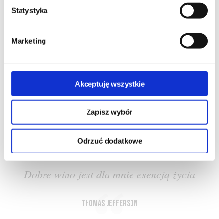
Statystyka
Marketing
Akceptuję wszystkie
O NAS
OFERTA ONLINE
PRODUCENCI
BLOG
Zapisz wybór
PRZEWODNIK
SŁOWNIK
Odrzuć dodatkowe
Dobre wino jest dla mnie esencją życia
Thomas Jefferson