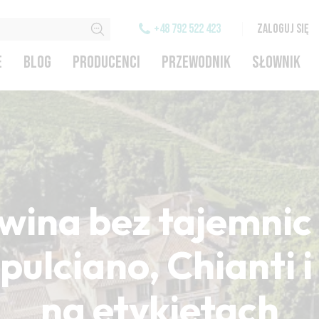
+48 792 522 423
ZALOGUJ SIĘ
E
BLOG
PRODUCENCI
PRZEWODNIK
SŁOWNIK
wina bez tajemnic 
ulciano, Chianti 
na etykietach