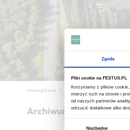
Zgoda
Pliki cookie na FESTUS.PL
Korzystamy z plików cookie, 
strona główna
/
diesel
mierzyć ruch na stronie i p
od naszych partnerów analit
Archiwum wpisów tagu: 
odrzucić dodatkowe albo do
Wybór
Niezbędne
zgody