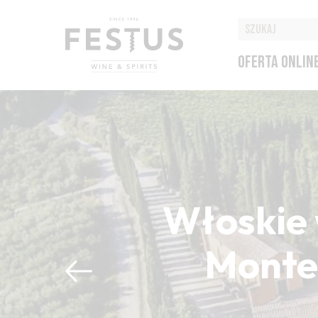
OFERTA ONLIN
Włoskie 
Montep