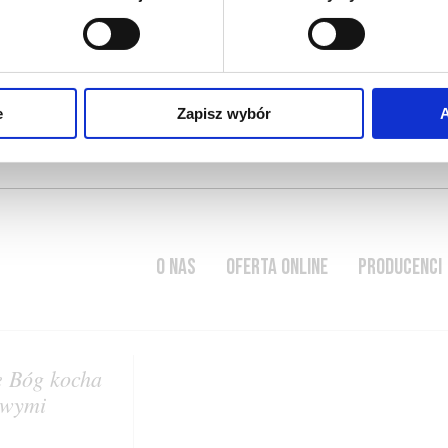
e
Zapisz wybór
A
O NAS
OFERTA ONLINE
PRODUCENCI
e Bóg kocha
liwymi