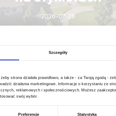
2026-07-28
CZYTAJ WIĘCEJ
CZYTAJ WIĘCEJ
CZYTAJ WIĘCEJ
Szczegóły
Czy masz ukończone 18 lat?
żeby strona działała prawidłowo, a także - za Twoją zgodą - żeb
rowadzić działania marketingowe. Informacje o korzystaniu ze s
ycznych, reklamowych i społecznościowych. Możesz zaakceptow
diesel
stosować swój wybór.
Preferencje
Statystyka