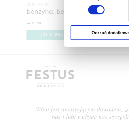
2016-05-10
benzyna, benzynowe
→ diesel
Odrzuć dodatkow
CZYTAJ WIĘCEJ
Wino jest nieustającym dowodem, ż
nas i lubi widzieć nas szczęś