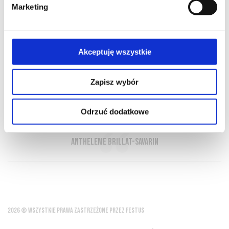
Marketing
O NAS
OFERTA ONLINE
PRODUCENCI
BLOG
Akceptuję wszystkie
PRZEWODNIK
SŁOWNIK
Zapisz wybór
Posiłek bez wina jest jak dzień bez słońca
Odrzuć dodatkowe
Antheleme Brillat-Savarin
2026 © WSZYSTKIE PRAWA ZASTRZEŻONE PRZEZ FESTUS