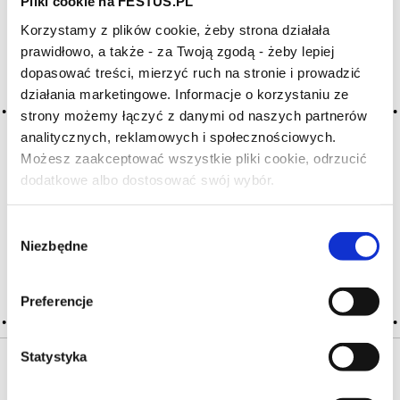
Pliki cookie na FESTUS.PL
Korzystamy z plików cookie, żeby strona działała
Archiwum wpisów tagu:
prawidłowo, a także - za Twoją zgodą - żeby lepiej
dessicant
dopasować treści, mierzyć ruch na stronie i prowadzić
działania marketingowe. Informacje o korzystaniu ze
strony możemy łączyć z danymi od naszych partnerów
analitycznych, reklamowych i społecznościowych.
2016-05-10
wysuszające usta
Możesz zaakceptować wszystkie pliki cookie, odrzucić
dodatkowe albo dostosować swój wybór.
Czy masz ukończone 18 lat?
wina pozostawiajace po degustacji suchość w ustach
przez nadmiar tanin, brak ciała lub przez swój
zaawansowany wiek; ściągające
Wybór
Niezbędne
zgody
CZYTAJ WIĘCEJ
Preferencje
Statystyka