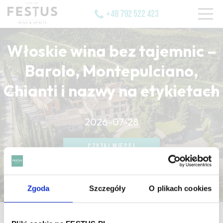
+48 792 522 423
Włoskie wina bez tajemnic –
Barolo, Montepulciano,
Chianti i nazwy na etykietach
CZYTAJ WIĘCEJ
2026-07-28
CZYTAJ WIĘCEJ
CZYTAJ WIĘCEJ
Zgoda
Szczegóły
O plikach cookies
strona główna
/
dessicant