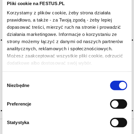
Pliki cookie na FESTUS.PL
Korzystamy z plików cookie, żeby strona działała
Archiwum wpisów tagu:
prawidłowo, a także - za Twoją zgodą - żeby lepiej
dénaturé
dopasować treści, mierzyć ruch na stronie i prowadzić
działania marketingowe. Informacje o korzystaniu ze
strony możemy łączyć z danymi od naszych partnerów
2016-05-10
analitycznych, reklamowych i społecznościowych.
wynaturzone
Możesz zaakceptować wszystkie pliki cookie, odrzucić
dodatkowe albo dostosować swój wybór.
bardzo negatywne określenie odnoszące się do wina, które
Czy masz ukończone 18 lat?
utraciło swój oryginalny charakter w następstwie ludzkiego
działania, np. przez dodanie zbyt dużo wiórów dębowych,
Wybór
ale także nadmierną filtrację
Niezbędne
zgody
CZYTAJ WIĘCEJ
Preferencje
Statystyka