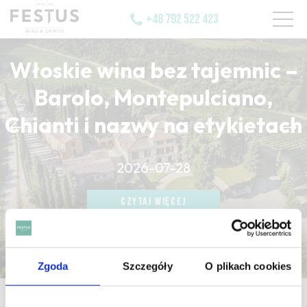
+48 792 522 423
Włoskie wina bez tajemnic –
Barolo, Montepulciano,
Chianti i nazwy na etykietach
CZYTAJ WIĘCEJ
2026-07-28
CZYTAJ WIĘCEJ
CZYTAJ WIĘCEJ
Zgoda
Szczegóły
O plikach cookies
strona główna
/
dénaturé