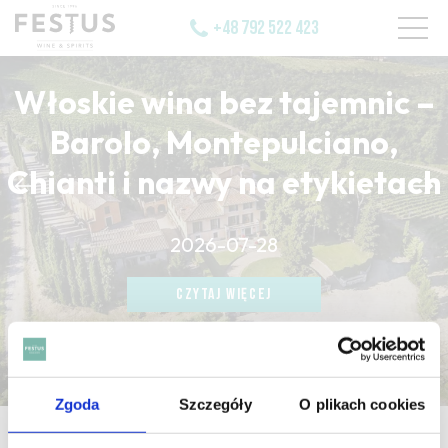
+48 792 522 423
Włoskie wina bez tajemnic –
Barolo, Montepulciano,
Chianti i nazwy na etykietach
CZYTAJ WIĘCEJ
2026-07-28
CZYTAJ WIĘCEJ
CZYTAJ WIĘCEJ
Zgoda
Szczegóły
O plikach cookies
strona główna
/
cutting wine