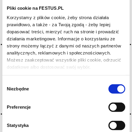
Pliki cookie na FESTUS.PL
Archiwum wpisów tagu: cutting
Korzystamy z plików cookie, żeby strona działała
wine
prawidłowo, a także - za Twoją zgodą - żeby lepiej
dopasować treści, mierzyć ruch na stronie i prowadzić
działania marketingowe. Informacje o korzystaniu ze
strony możemy łączyć z danymi od naszych partnerów
2016-05-10
blending wine
analitycznych, reklamowych i społecznościowych.
Możesz zaakceptować wszystkie pliki cookie, odrzucić
(ang.) pewna ilość określonego wina dodawana do innego
dodatkowe albo dostosować swój wybór.
w celu podniesienia jakości lub skorygowania jego
Czy masz ukończone 18 lat?
niedostatków → mieszanie wina, kupaż, assemblage
Wybór
CZYTAJ WIĘCEJ
Niezbędne
zgody
Preferencje
Statystyka