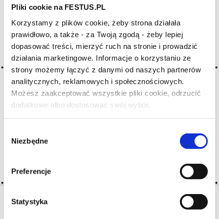
Pliki cookie na FESTUS.PL
Korzystamy z plików cookie, żeby strona działała
Archiwum wpisów tagu:
prawidłowo, a także - za Twoją zgodą - żeby lepiej
cherishing
dopasować treści, mierzyć ruch na stronie i prowadzić
działania marketingowe. Informacje o korzystaniu ze
strony możemy łączyć z danymi od naszych partnerów
2016-05-10
analitycznych, reklamowych i społecznościowych.
pieszczotliwe
Możesz zaakceptować wszystkie pliki cookie, odrzucić
wino stonowane, rozpływające się w ustach, bez ostrości,
dodatkowe albo dostosować swój wybór.
Czy masz ukończone 18 lat?
agresywnych tanin, chropowatości; określenie czasami
ironiczne, ponieważ nie przesądza o jakości wina; fondu
Wybór
Niezbędne
zgody
CZYTAJ WIĘCEJ
Preferencje
Statystyka