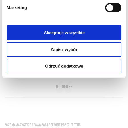
Marketing
O NAS
OFERTA ONLINE
PRODUCENCI
BLOG
Akceptuję wszystkie
PRZEWODNIK
SŁOWNIK
Zapisz wybór
Najbardziej lubię wino pite na czyjś
Odrzuć dodatkowe
rachunek
Diogenes
2026 © WSZYSTKIE PRAWA ZASTRZEŻONE PRZEZ FESTUS