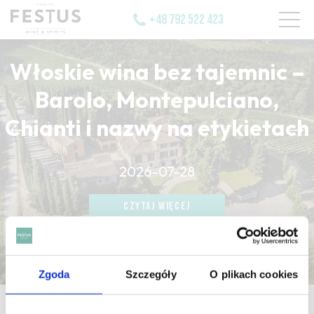
+48 792 522 423
Włoskie wina bez tajemnic –
Barolo, Montepulciano,
Chianti i nazwy na etykietach
CZYTAJ WIĘCEJ
2026-07-28
CZYTAJ WIĘCEJ
CZYTAJ WIĘCEJ
Zgoda
Szczegóły
O plikach cookies
strona główna
/
cherishing