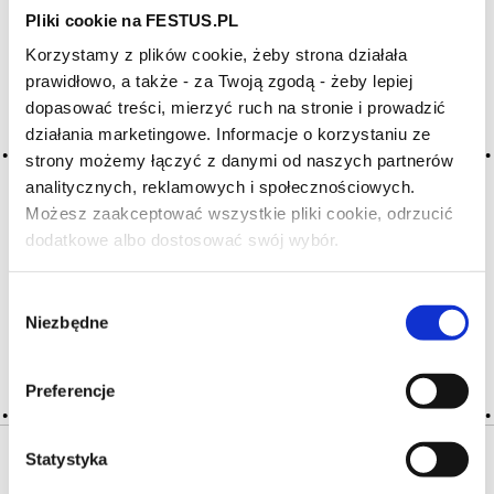
Pliki cookie na FESTUS.PL
Korzystamy z plików cookie, żeby strona działała
Archiwum wpisów tagu: cépage
prawidłowo, a także - za Twoją zgodą - żeby lepiej
dopasować treści, mierzyć ruch na stronie i prowadzić
działania marketingowe. Informacje o korzystaniu ze
2016-05-10
odmiana winorośli
strony możemy łączyć z danymi od naszych partnerów
analitycznych, reklamowych i społecznościowych.
rodzina winoroślowatych (vitis) obejmuje około 60
Możesz zaakceptować wszystkie pliki cookie, odrzucić
gatunków; winiarzy interesuje praktycznie tylko jeden gatunek
dodatkowe albo dostosować swój wybór.
– winorośl właściwa (vitis vinifera) – służąca do produkcji
Czy masz ukończone 18 lat?
wina i rodzynek; odmian tego gatunku jest bardzo wiele,
wśród nich … Więcej odmiana winorośli →
Wybór
Niezbędne
zgody
CZYTAJ WIĘCEJ
Preferencje
Statystyka