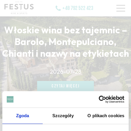
+48 792 522 423
Włoskie wina bez tajemnic –
Barolo, Montepulciano,
Chianti i nazwy na etykietach
CZYTAJ WIĘCEJ
2026-07-28
CZYTAJ WIĘCEJ
CZYTAJ WIĘCEJ
Zgoda
Szczegóły
O plikach cookies
strona główna
/
cépage