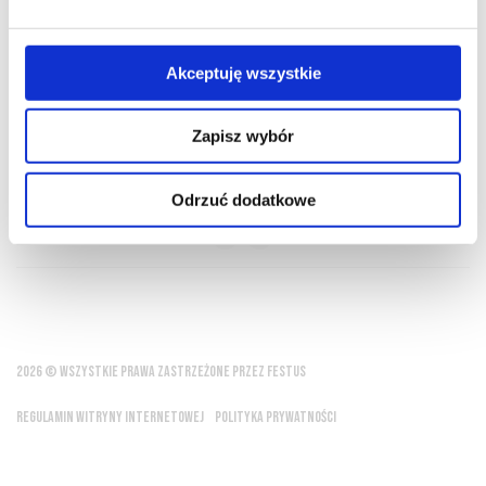
O NAS
OFERTA ONLINE
PRODUCENCI
BLOG
PRZEWODNIK
SŁOWNIK
Akceptuję wszystkie
Zapisz wybór
Wino pite z umiarem daje nam drugie życie
Odrzuć dodatkowe
Tristan L'Hermite
2026 © WSZYSTKIE PRAWA ZASTRZEŻONE PRZEZ FESTUS
REGULAMIN WITRYNY INTERNETOWEJ
POLITYKA PRYWATNOŚCI