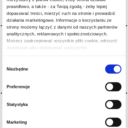
prawidłowo, a także - za Twoją zgodą - żeby lepiej
dopasować treści, mierzyć ruch na stronie i prowadzić
Archiwum wpisów tagu: cendre
działania marketingowe. Informacje o korzystaniu ze
strony możemy łączyć z danymi od naszych partnerów
analitycznych, reklamowych i społecznościowych.
2016-05-10
Możesz zaakceptować wszystkie pliki cookie, odrzucić
popiół
dodatkowe albo dostosować swój wybór.
Czy masz ukończone 18 lat?
aromaty empireumatyczne
Wybór
CZYTAJ WIĘCEJ
Niezbędne
zgody
Preferencje
Statystyka
Marketing