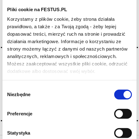
Pliki cookie na FESTUS.PL
Archiwum wpisów tagu:
Korzystamy z plików cookie, żeby strona działała
candyfloss
prawidłowo, a także - za Twoją zgodą - żeby lepiej
dopasować treści, mierzyć ruch na stronie i prowadzić
działania marketingowe. Informacje o korzystaniu ze
2016-05-10
strony możemy łączyć z danymi od naszych partnerów
wata cukrowa
analitycznych, reklamowych i społecznościowych.
Możesz zaakceptować wszystkie pliki cookie, odrzucić
charakterystyczny cukierkowy smak, pojawiający się
dodatkowe albo dostosować swój wybór.
w winach wytwarzanych w procesie fermentacji węglowej
Czy masz ukończone 18 lat?
(np. beaujolais nouveau); te przypominające letnie owoce
aromaty pojawiają się w wielu różowych winach, blush wines
Wybór
lub blanc de noir z Nowego Świata zawierających odrobinę …
Niezbędne
Więcej wata cukrowa →
zgody
CZYTAJ WIĘCEJ
Preferencje
Statystyka