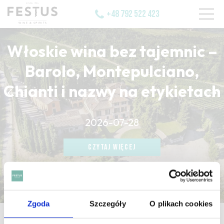
+48 792 522 423
Włoskie wina bez tajemnic –
Barolo, Montepulciano,
Chianti i nazwy na etykietach
CZYTAJ WIĘCEJ
2026-07-28
CZYTAJ WIĘCEJ
CZYTAJ WIĘCEJ
Zgoda
Szczegóły
O plikach cookies
strona główna
/
candyfloss