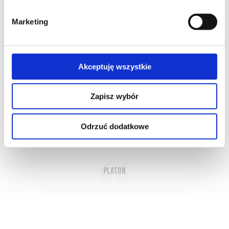
Marketing
Akceptuję wszystkie
O NAS
OFERTA ONLINE
PRODUCENCI
BLOG
PRZEWODNIK
SŁOWNIK
Zapisz wybór
Odrzuć dodatkowe
Wino to najpiękniejszy dar bogów dla ludzi
Platon