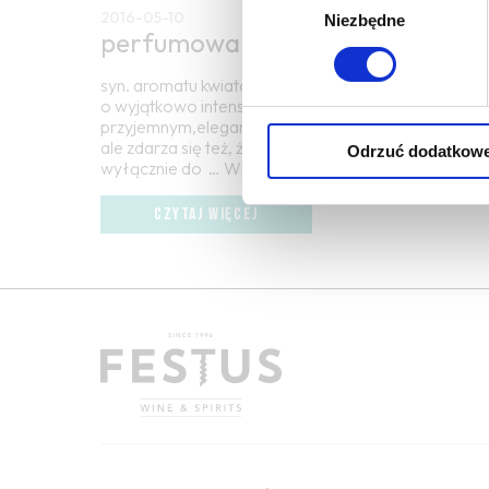
2016-05-10
Niezbędne
zgody
perfumowane
syn. aromatu kwiatowego, równoznaczny z określe
o wyjątkowo intensywnym bukiecie; określenie zapa
przyjemnym,eleganckim, atrakcyjnym, słodkim zapa
ale zdarza się też, że czerwonego; określenie to w
Odrzuć dodatkow
wyłącznie do … Więcej perfumowane →
CZYTAJ WIĘCEJ