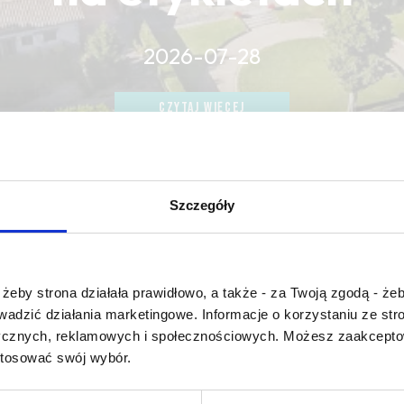
2026-07-28
CZYTAJ WIĘCEJ
CZYTAJ WIĘCEJ
CZYTAJ WIĘCEJ
Szczegóły
Czy masz ukończone 18 lat?
żeby strona działała prawidłowo, a także - za Twoją zgodą - żeb
rowadzić działania marketingowe. Informacje o korzystaniu ze s
 bouqueté
ycznych, reklamowych i społecznościowych. Możesz zaakceptow
stosować swój wybór.