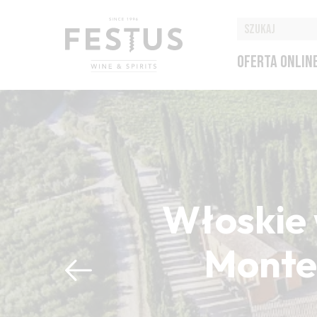
OFERTA ONLIN
Włoskie 
Montep