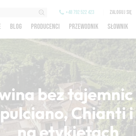
+48 792 522 423
ZALOGUJ SIĘ
E
BLOG
PRODUCENCI
PRZEWODNIK
SŁOWNIK
wina bez tajemnic 
ulciano, Chianti 
na etykietach