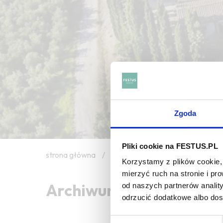
Zgoda
Pliki cookie na FESTUS.PL
strona główna
/
bouqueté
Korzystamy z plików cookie, 
mierzyć ruch na stronie i p
Archiwum wpisów tagu:
od naszych partnerów analit
odrzucić dodatkowe albo do
Wybór