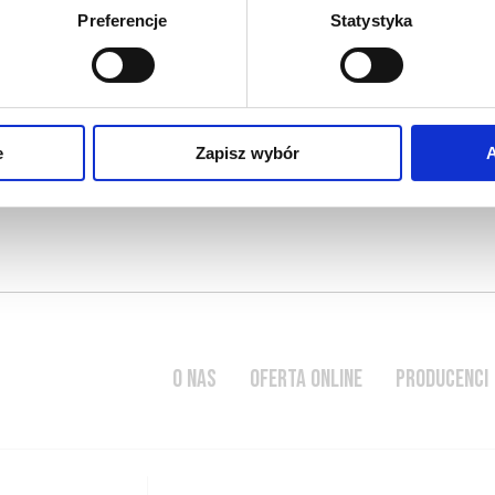
Preferencje
Statystyka
niem pachnące; wina
chu wina o delikatnym,
chu, zwykle białego,
inno być stosowane
e
Zapisz wybór
A
O NAS
OFERTA ONLINE
PRODUCENCI