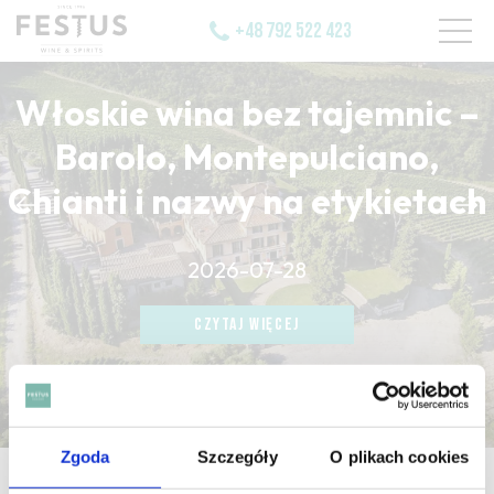
+48 792 522 423
Włoskie wina bez tajemnic –
Barolo, Montepulciano,
Chianti i nazwy na etykietach
CZYTAJ WIĘCEJ
2026-07-28
CZYTAJ WIĘCEJ
CZYTAJ WIĘCEJ
Zgoda
Szczegóły
O plikach cookies
strona główna
/
basil