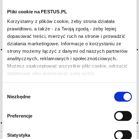
Pliki cookie na FESTUS.PL
Archiwum wpisów tagu: basil
Korzystamy z plików cookie, żeby strona działała
prawidłowo, a także - za Twoją zgodą - żeby lepiej
dopasować treści, mierzyć ruch na stronie i prowadzić
2016-05-10
działania marketingowe. Informacje o korzystaniu ze
bazylia
strony możemy łączyć z danymi od naszych partnerów
aromat korzenny (przyprawy), niuans aromatyczny
analitycznych, reklamowych i społecznościowych.
pojawiający się w niektórych czerwonych, młodych,
Możesz zaakceptować wszystkie pliki cookie, odrzucić
wytrawnych winach prowansalskich i langwedockich
dodatkowe albo dostosować swój wybór.
(Coteaux-d’Aix-en-Provence, Coteaux du Tricastin, Côtes
Czy masz ukończone 18 lat?
de Provence, Minervois, Corbières), wielu winach
hiszpańskich i włoskich, często z zapachem tymianku
Wybór
→ aromatów … Więcej bazylia →
Niezbędne
zgody
CZYTAJ WIĘCEJ
Preferencje
Statystyka